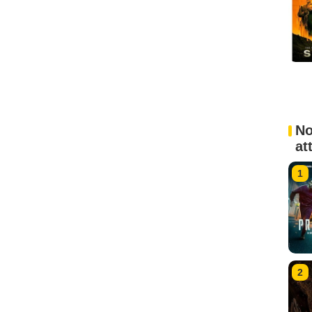
No
at
1
2