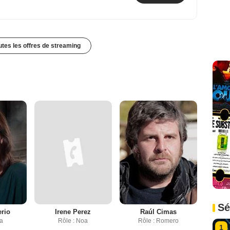
outes les offres de streaming
Sé
erio
Irene Perez
Raúl Cimas
ia
Rôle : Noa
Rôle : Romero
1