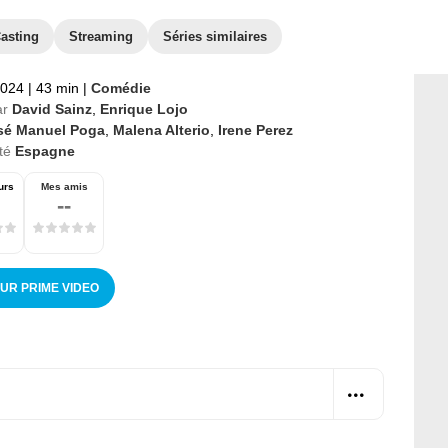
asting
Streaming
Séries similaires
2024
|
43 min
|
Comédie
ar
David Sainz
,
Enrique Lojo
sé Manuel Poga
,
Malena Alterio
,
Irene Perez
té
Espagne
urs
Mes amis
--
SUR PRIME VIDEO