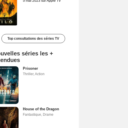
5 mai 2023 sur Apple TV
Top consultations des séries TV
uvelles séries les +
tendues
Prisoner
Thriller
,
Action
House of the Dragon
Fantastique
,
Drame