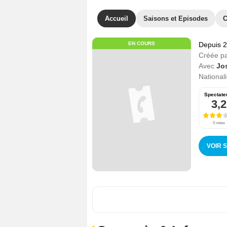
Accueil
Saisons et Episodes
C
EN COURS
Depuis 
Créée p
Avec
Jo
Nationali
Spectate
3,2
5 notes
VOIR 