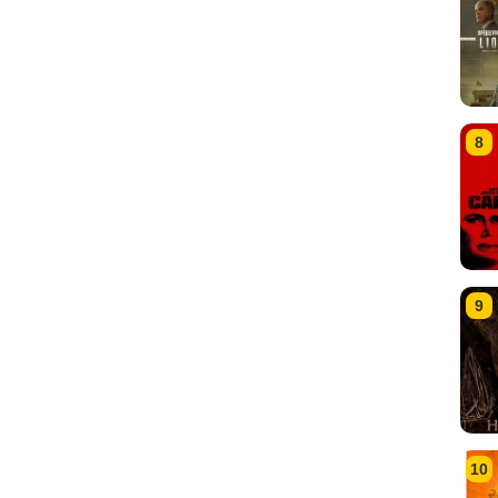
8
9
10