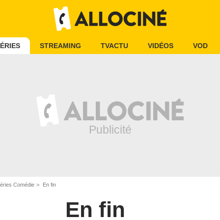
ÉRIES
STREAMING
TVACTU
VIDÉOS
VOD
éries Comédie
En fin
En fin