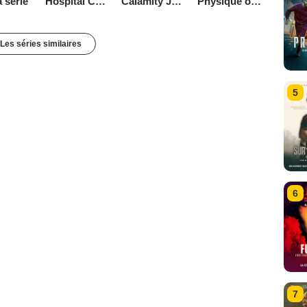
Calamity Jane
a serie
Physique ou Chimie
Hospital Central
Les séries similaires
5
6
7