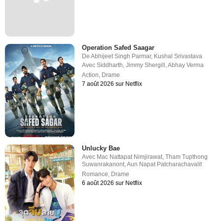
Operation Safed Saagar
De
Abhijeet Singh Parmar
,
Kushal Srivastava
Avec
Siddharth
,
Jimmy Shergill
,
Abhay Verma
Action
,
Drame
7 août 2026 sur Netflix
Unlucky Bae
Avec
Mac Nattapat Nimjirawat
,
Tham Tupthong
Suwanrakanont
,
Aun Napat Patcharachavalit
Romance
,
Drame
6 août 2026 sur Netflix