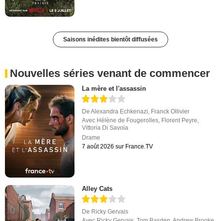
Saisons inédites bientôt diffusées
Nouvelles séries venant de commencer
La mère et l'assassin
De
Alexandra Echkenazi
,
Franck Ollivier
Avec
Hélène de Fougerolles
,
Florent Peyre
,
Vittoria Di Savoia
Drame
7 août 2026 sur France.TV
Alley Cats
De
Ricky Gervais
Avec
Ricky Gervais
,
Tom Basden
,
Andrew Brooke