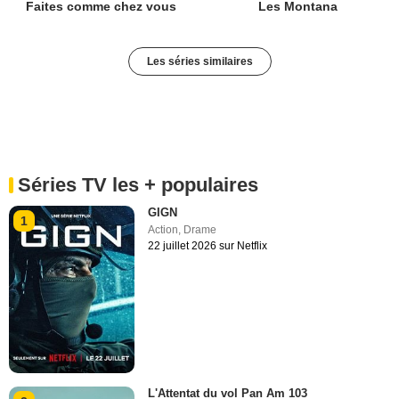
Faites comme chez vous
Les Montana
Les séries similaires
Séries TV les + populaires
GIGN
1
Action
,
Drame
22 juillet 2026 sur Netflix
L'Attentat du vol Pan Am 103