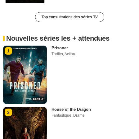
Top consultations des séries TV
Nouvelles séries les + attendues
Prisoner
1
Thriller
,
Action
House of the Dragon
2
Fantastique
,
Drame