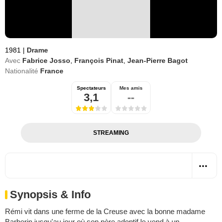
1981
|
Drame
Avec
Fabrice Josso
,
François Pinat
,
Jean-Pierre Bagot
Nationalité
France
Spectateurs
Mes amis
3,1
--
STREAMING
Synopsis & Info
Rémi vit dans une ferme de la Creuse avec la bonne madame
Barberin jusqu'au jour où son père adoptif le vend à un