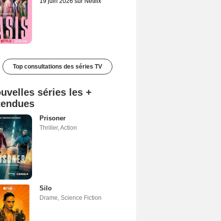
19 juin 2026 sur Netflix
Top consultations des séries TV
uvelles séries les +
tendues
Prisoner
Thriller
,
Action
Silo
Drame
,
Science Fiction