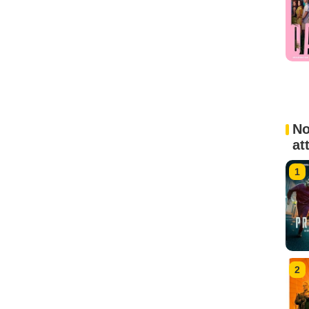
No
at
1
2