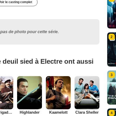
Voir le casting complet
pas de photo pour cette série.
2
deuil sied à Electre ont aussi
3
Les Brigades du Tigre
Highlander
Kaamelott
Clara Sheller
4