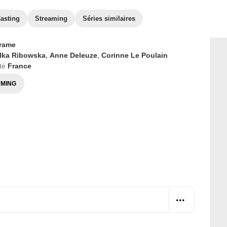
asting
Streaming
Séries similaires
rame
lka Ribowska
,
Anne Deleuze
,
Corinne Le Poulain
té
France
MING