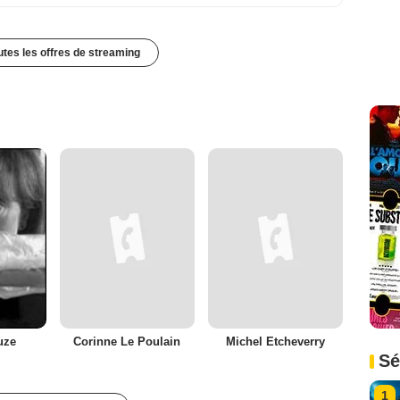
outes les offres de streaming
uze
Corinne Le Poulain
Michel Etcheverry
Sé
1