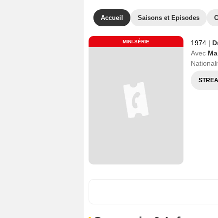
Accueil
Saisons et Episodes
C
MINI-SÉRIE
1974
|
D
Avec
Ma
Nationali
STREA