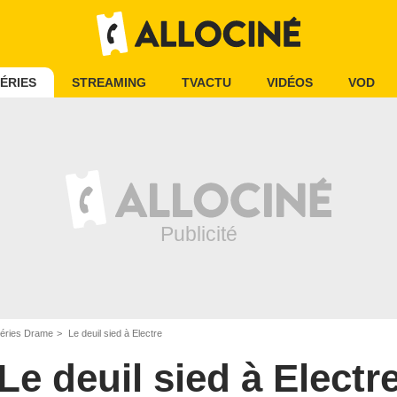
ÉRIES
STREAMING
TVACTU
VIDÉOS
VOD
éries Drame
Le deuil sied à Electre
Le deuil sied à Electr