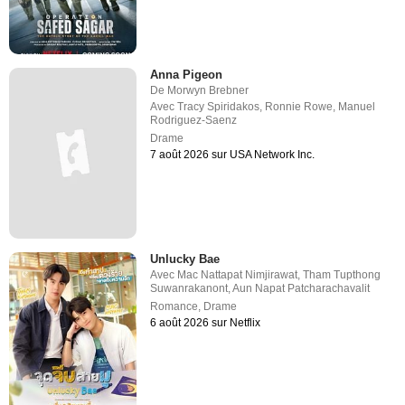
Anna Pigeon
De
Morwyn Brebner
Avec
Tracy Spiridakos
,
Ronnie Rowe
,
Manuel
Rodriguez-Saenz
Drame
7 août 2026 sur USA Network Inc.
Unlucky Bae
Avec
Mac Nattapat Nimjirawat
,
Tham Tupthong
Suwanrakanont
,
Aun Napat Patcharachavalit
Romance
,
Drame
6 août 2026 sur Netflix