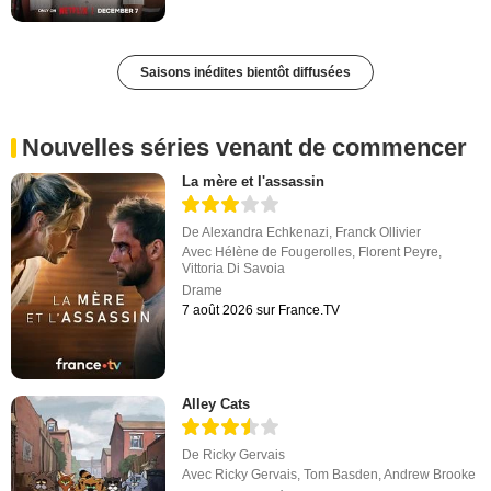
Saisons inédites bientôt diffusées
Nouvelles séries venant de commencer
La mère et l'assassin
De
Alexandra Echkenazi
,
Franck Ollivier
Avec
Hélène de Fougerolles
,
Florent Peyre
,
Vittoria Di Savoia
Drame
7 août 2026 sur France.TV
Alley Cats
De
Ricky Gervais
Avec
Ricky Gervais
,
Tom Basden
,
Andrew Brooke