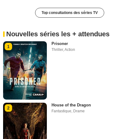
Top consultations des séries TV
Nouvelles séries les + attendues
Prisoner
1
Thriller
,
Action
House of the Dragon
2
Fantastique
,
Drame