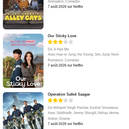
Animation
,
Comédie
7 août 2026 sur Netflix
Our Sticky Love
De
Ji-Hye Mo
Avec
Hae-in Jung
,
Ha Young
,
Seo Jung-Yeon
Romance
,
Comédie
7 août 2026 sur Netflix
Operation Safed Saagar
De
Abhijeet Singh Parmar
,
Kushal Srivastava
Avec
Siddharth
,
Jimmy Shergill
,
Abhay Verma
Action
,
Drame
7 août 2026 sur Netflix