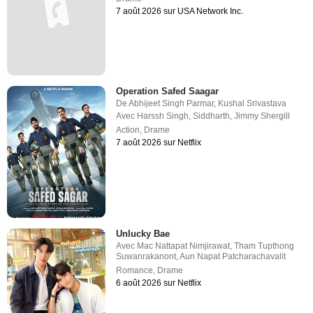
7 août 2026 sur USA Network Inc.
Operation Safed Saagar
De
Abhijeet Singh Parmar
,
Kushal Srivastava
Avec
Harssh Singh
,
Siddharth
,
Jimmy Shergill
Action
,
Drame
7 août 2026 sur Netflix
Unlucky Bae
Avec
Mac Nattapat Nimjirawat
,
Tham Tupthong
Suwanrakanont
,
Aun Napat Patcharachavalit
Romance
,
Drame
6 août 2026 sur Netflix