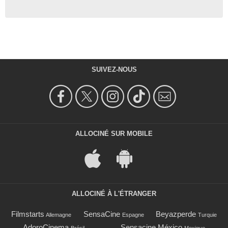
SUIVEZ-NOUS
ALLOCINÉ SUR MOBILE
ALLOCINÉ À L'ÉTRANGER
Filmstarts
SensaCine
Beyazperde
Allemagne
Espagne
Turquie
AdoroCinema
Sensacine México
Brésil
Mexique