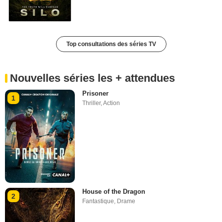
Top consultations des séries TV
Nouvelles séries les + attendues
Prisoner
1
Thriller
,
Action
House of the Dragon
2
Fantastique
,
Drame