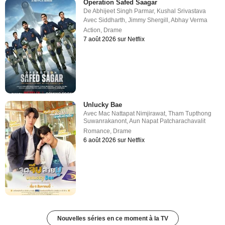
Operation Safed Saagar
De
Abhijeet Singh Parmar
,
Kushal Srivastava
Avec
Siddharth
,
Jimmy Shergill
,
Abhay Verma
Action
,
Drame
7 août 2026 sur Netflix
Unlucky Bae
Avec
Mac Nattapat Nimjirawat
,
Tham Tupthong
Suwanrakanont
,
Aun Napat Patcharachavalit
Romance
,
Drame
6 août 2026 sur Netflix
Nouvelles séries en ce moment à la TV