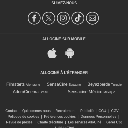
SUIVEZ-NOUS
ALLOCINÉ SUR MOBILE
ALLOCINÉ À L'ÉTRANGER
Filmstarts
SensaCine
Beyazperde
Allemagne
Espagne
Turquie
AdoroCinema
Sensacine México
Brésil
Mexique
Contact
|
Qui sommes-nous
|
Recrutement
|
Publicité
|
CGU
|
CGV
|
Politique de cookies
|
Préférences cookies
|
Données Personnelles
|
Revue de presse
|
Charte d'écriture
|
Les services AlloCiné
|
Gérer Utiq
|
©AlloCiné