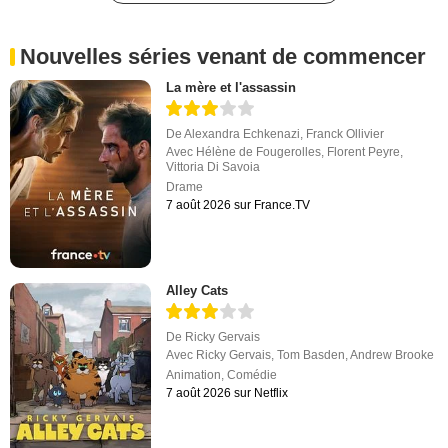
Nouvelles séries venant de commencer
La mère et l'assassin
De
Alexandra Echkenazi
,
Franck Ollivier
Avec
Hélène de Fougerolles
,
Florent Peyre
,
Vittoria Di Savoia
Drame
7 août 2026 sur France.TV
Alley Cats
De
Ricky Gervais
Avec
Ricky Gervais
,
Tom Basden
,
Andrew Brooke
Animation
,
Comédie
7 août 2026 sur Netflix