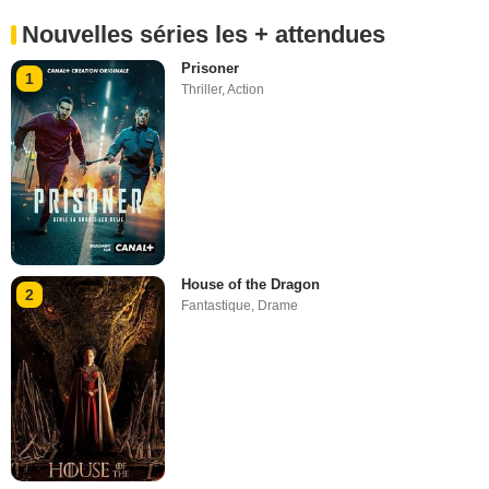
Nouvelles séries les + attendues
Prisoner
1
Thriller
,
Action
House of the Dragon
2
Fantastique
,
Drame