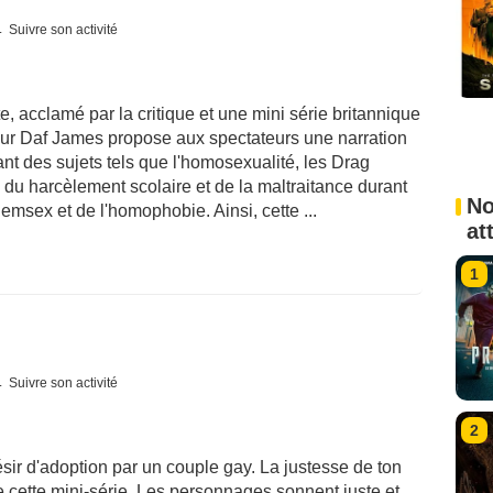
Suivre son activité
te, acclamé par la critique et une mini série britannique
teur Daf James propose aux spectateurs une narration
nt des sujets tels que l'homosexualité, les Drag
 du harcèlement scolaire et de la maltraitance durant
No
emsex et de l'homophobie. Ainsi, cette ...
at
1
Suivre son activité
2
sir d'adoption par un couple gay. La justesse de ton
 cette mini-série. Les personnages sonnent juste et