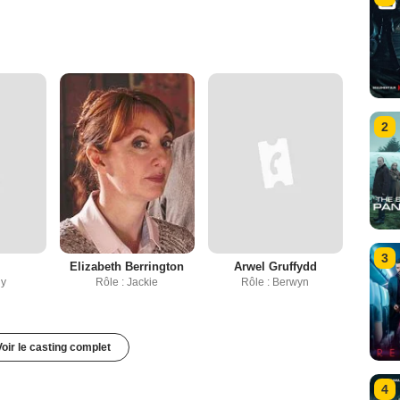
2
3
Elizabeth Berrington
Arwel Gruffydd
dy
Rôle : Jackie
Rôle : Berwyn
Voir le casting complet
4