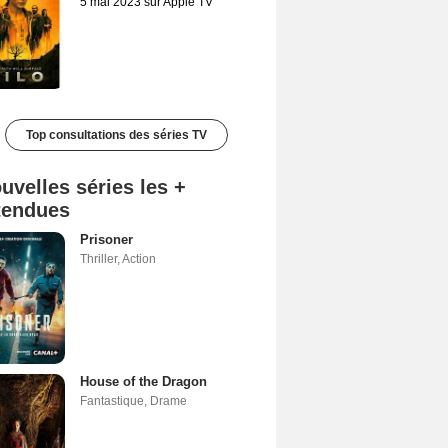
5 mai 2023 sur Apple TV
Top consultations des séries TV
uvelles séries les +
tendues
Prisoner
Thriller
,
Action
House of the Dragon
Fantastique
,
Drame