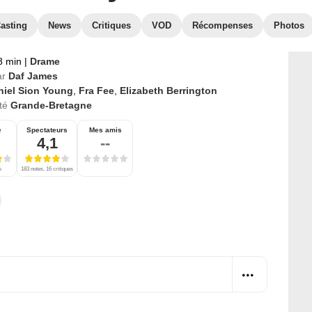
asting
News
Critiques
VOD
Récompenses
Photos
8 min
|
Drame
ar
Daf James
niel Sion Young
,
Fra Fee
,
Elizabeth Berrington
té
Grande-Bretagne
e
Spectateurs
Mes amis
4,1
--
s
183 notes, 16 critiques