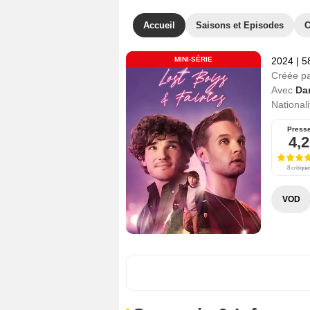
Accueil
Saisons et Episodes
C
MINI-SÉRIE
2024
|
5
Créée p
Avec
Da
Nationali
Press
4,2
8 critique
VOD