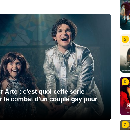
5
6
 Arte : c'est quoi cette série
r le combat d'un couple gay pour
7