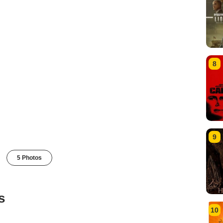
8
9
5 Photos
s
10