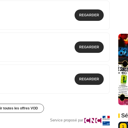
REGARDER
REGARDER
REGARDER
ir toutes les offres VOD
Sé
Service proposé par
1