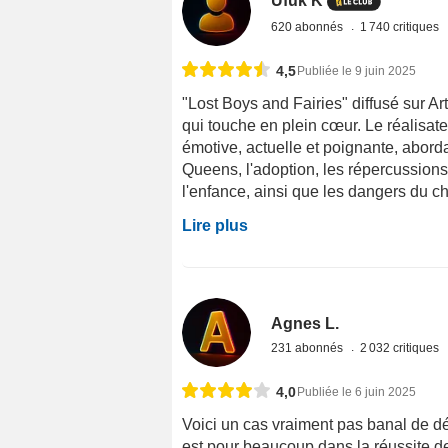
Ufuk K
620 abonnés
1 740 critiques
4,5
Publiée le 9 juin 2025
"Lost Boys and Fairies" diffusé sur Ar
qui touche en plein cœur. Le réalisa
émotive, actuelle et poignante, aborda
Queens, l'adoption, les répercussions
l'enfance, ainsi que les dangers du ch
Lire plus
Agnes L.
231 abonnés
2 032 critiques
4,0
Publiée le 6 juin 2025
Voici un cas vraiment pas banal de dé
est pour beaucoup dans la réussite de