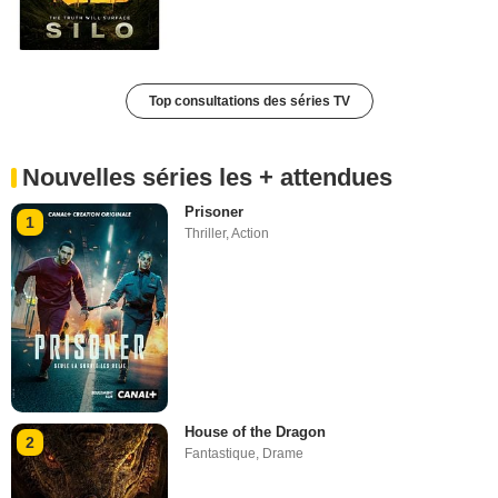
Top consultations des séries TV
Nouvelles séries les + attendues
Prisoner
1
Thriller
,
Action
House of the Dragon
2
Fantastique
,
Drame