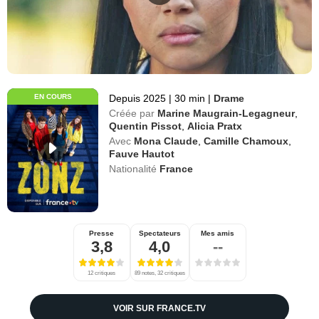
EN COURS
Depuis 2025
|
30 min
|
Drame
Créée par
Marine Maugrain-Legagneur
,
Quentin Pissot
,
Alicia Pratx
Avec
Mona Claude
,
Camille Chamoux
,
Fauve Hautot
Nationalité
France
Presse
Spectateurs
Mes amis
3,8
4,0
--
12 critiques
89 notes, 32 critiques
VOIR SUR FRANCE.TV