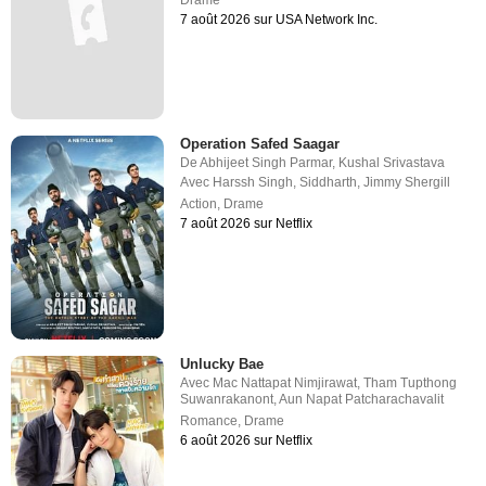
7 août 2026 sur USA Network Inc.
Operation Safed Saagar
De
Abhijeet Singh Parmar
,
Kushal Srivastava
Avec
Harssh Singh
,
Siddharth
,
Jimmy Shergill
Action
,
Drame
7 août 2026 sur Netflix
Unlucky Bae
Avec
Mac Nattapat Nimjirawat
,
Tham Tupthong
Suwanrakanont
,
Aun Napat Patcharachavalit
Romance
,
Drame
6 août 2026 sur Netflix