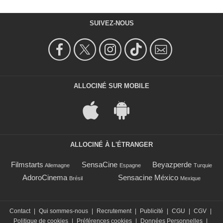
SUIVEZ-NOUS
ALLOCINÉ SUR MOBILE
ALLOCINÉ À L'ÉTRANGER
Filmstarts
SensaCine
Beyazperde
Allemagne
Espagne
Turquie
AdoroCinema
Sensacine México
Brésil
Mexique
Contact
|
Qui sommes-nous
|
Recrutement
|
Publicité
|
CGU
|
CGV
|
Politique de cookies
|
Préférences cookies
|
Données Personnelles
|