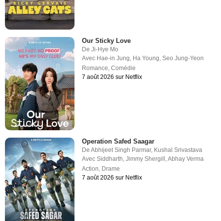
Our Sticky Love
De
Ji-Hye Mo
Avec
Hae-in Jung
,
Ha Young
,
Seo Jung-Yeon
Romance
,
Comédie
7 août 2026 sur Netflix
Operation Safed Saagar
De
Abhijeet Singh Parmar
,
Kushal Srivastava
Avec
Siddharth
,
Jimmy Shergill
,
Abhay Verma
Action
,
Drame
7 août 2026 sur Netflix