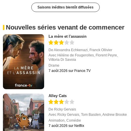
Saisons inédites bientôt diffusées
Nouvelles séries venant de commencer
La mère et l'assassin
De
Alexandra Echkenazi
,
Franck Ollivier
Avec
Hélène de Fougerolles
,
Florent Peyre
,
Vittoria Di Savoia
Drame
7 août 2026 sur France.TV
Alley Cats
De
Ricky Gervais
Avec
Ricky Gervais
,
Tom Basden
,
Andrew Brooke
Animation
,
Comédie
7 août 2026 sur Netflix