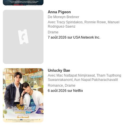
Anna Pigeon
De
Morwyn Brebner
Avec
Tracy Spiridakos
,
Ronnie Rowe
,
Manuel
Rodriguez-Saenz
Drame
7 août 2026 sur USA Network Inc.
Unlucky Bae
Avec
Mac Nattapat Nimjirawat
,
Tham Tupthong
Suwanrakanont
,
Aun Napat Patcharachavalit
Romance
,
Drame
6 août 2026 sur Netflix