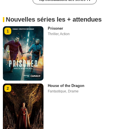
Nouvelles séries les + attendues
Prisoner
1
Thriller
,
Action
House of the Dragon
2
Fantastique
,
Drame