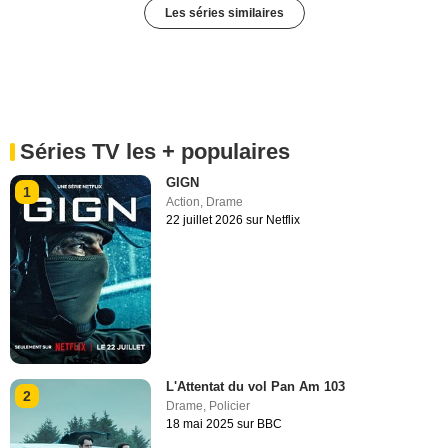
Les séries similaires
Séries TV les + populaires
GIGN
1
Action
,
Drame
22 juillet 2026 sur Netflix
L'Attentat du vol Pan Am 103
2
Drame
,
Policier
18 mai 2025 sur BBC