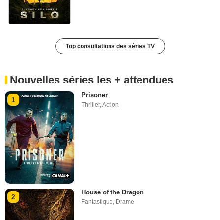
Top consultations des séries TV
Nouvelles séries les + attendues
Prisoner
1
Thriller
,
Action
House of the Dragon
2
Fantastique
,
Drame