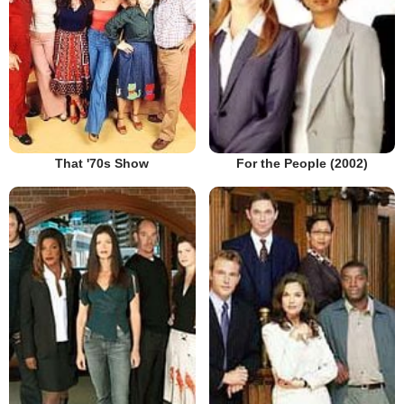
That '70s Show
For the People (2002)