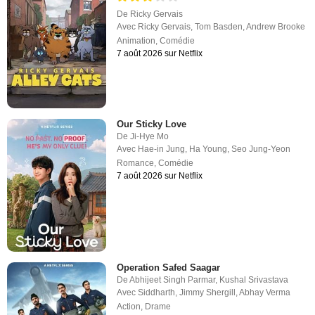
De
Ricky Gervais
Avec
Ricky Gervais
,
Tom Basden
,
Andrew Brooke
Animation
,
Comédie
7 août 2026 sur Netflix
Our Sticky Love
De
Ji-Hye Mo
Avec
Hae-in Jung
,
Ha Young
,
Seo Jung-Yeon
Romance
,
Comédie
7 août 2026 sur Netflix
Operation Safed Saagar
De
Abhijeet Singh Parmar
,
Kushal Srivastava
Avec
Siddharth
,
Jimmy Shergill
,
Abhay Verma
Action
,
Drame