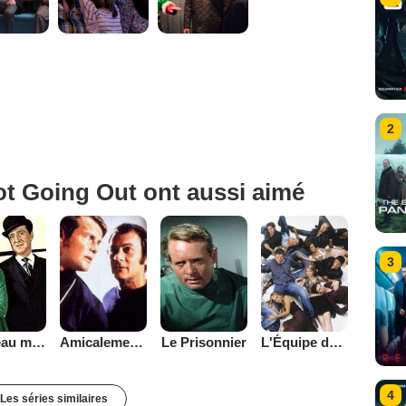
2
ot Going Out ont aussi aimé
3
Chapeau melon et bottes de cuir - 1961
Amicalement vôtre
Le Prisonnier
L'Équipe de rêve
4
Les séries similaires