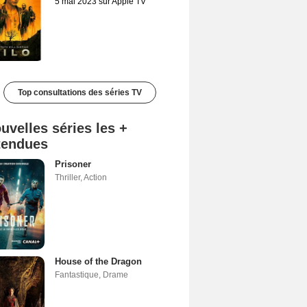
5 mai 2023 sur Apple TV
Top consultations des séries TV
uvelles séries les +
tendues
Prisoner
Thriller
,
Action
House of the Dragon
Fantastique
,
Drame