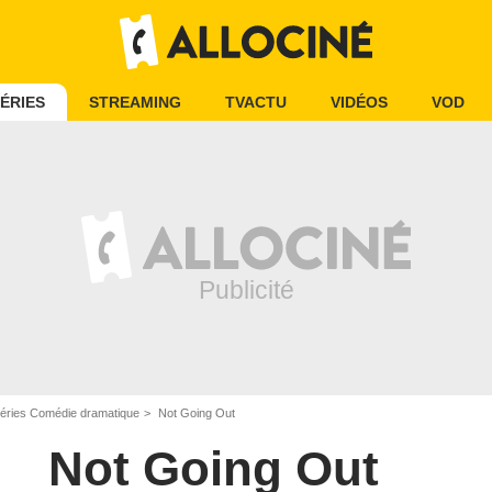
ÉRIES
STREAMING
TVACTU
VIDÉOS
VOD
éries Comédie dramatique
Not Going Out
Not Going Out