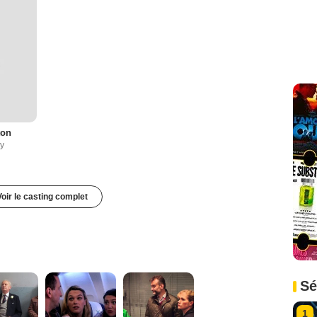
ton
cy
Voir le casting complet
Sé
1