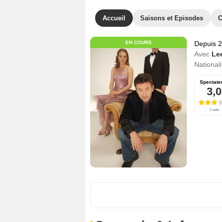
Accueil
Saisons et Episodes
C
EN COURS
Depuis 
Avec
Le
Nationali
Spectate
3,0
1 note