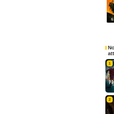
No
at
1
2