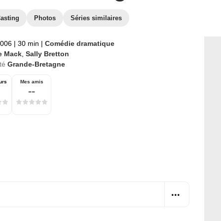
asting
Photos
Séries similaires
2006
|
30 min
|
Comédie dramatique
e Mack
,
Sally Bretton
té
Grande-Bretagne
urs
Mes amis
--