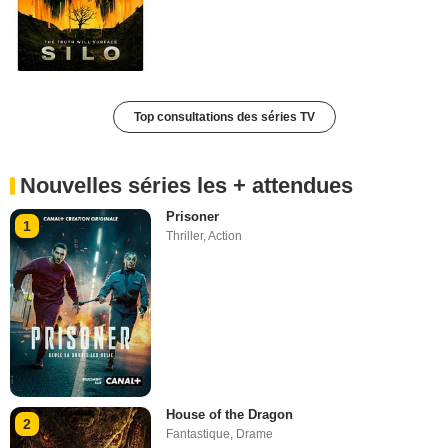
Top consultations des séries TV
Nouvelles séries les + attendues
Prisoner
1
Thriller
,
Action
House of the Dragon
2
Fantastique
,
Drame