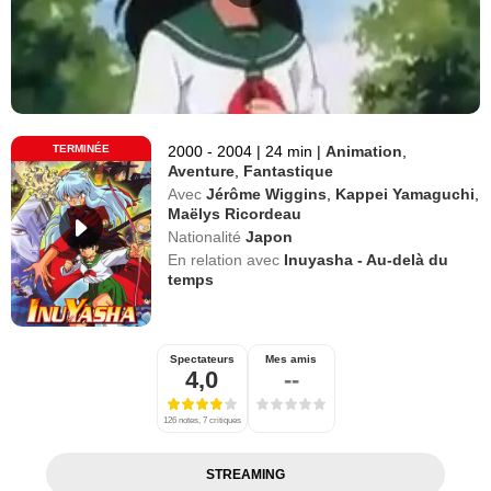
TERMINÉE
2000 - 2004
|
24 min
|
Animation
,
Aventure
,
Fantastique
Avec
Jérôme Wiggins
,
Kappei Yamaguchi
,
Maëlys Ricordeau
Nationalité
Japon
En relation avec
Inuyasha - Au-delà du
temps
Spectateurs
Mes amis
4,0
--
126 notes, 7 critiques
STREAMING