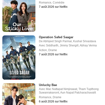
Romance
,
Comédie
7 août 2026 sur Netflix
Operation Safed Saagar
De
Abhijeet Singh Parmar
,
Kushal Srivastava
Avec
Siddharth
,
Jimmy Shergill
,
Abhay Verma
Action
,
Drame
7 août 2026 sur Netflix
Unlucky Bae
Avec
Mac Nattapat Nimjirawat
,
Tham Tupthong
Suwanrakanont
,
Aun Napat Patcharachavalit
Romance
,
Drame
6 août 2026 sur Netflix