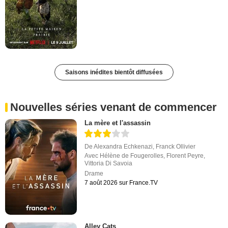
Saisons inédites bientôt diffusées
Nouvelles séries venant de commencer
La mère et l'assassin
De
Alexandra Echkenazi
,
Franck Ollivier
Avec
Hélène de Fougerolles
,
Florent Peyre
,
Vittoria Di Savoia
Drame
7 août 2026 sur France.TV
Alley Cats