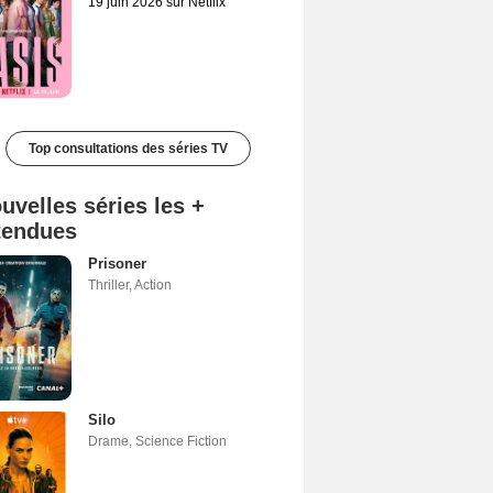
19 juin 2026 sur Netflix
Top consultations des séries TV
uvelles séries les +
tendues
Prisoner
Thriller
,
Action
Silo
Drame
,
Science Fiction