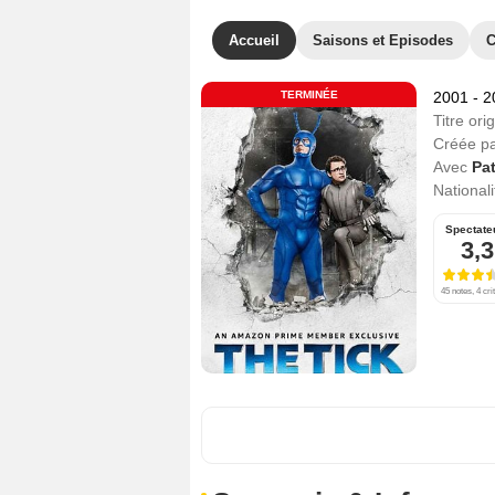
Accueil
Saisons et Episodes
C
TERMINÉE
2001 - 
Titre orig
Créée p
Avec
Pa
Nationali
Spectate
3,3
45 notes, 4 cri