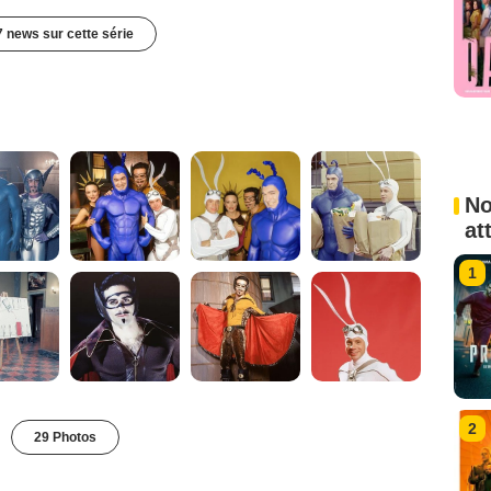
7 news sur cette série
No
at
1
2
29 Photos