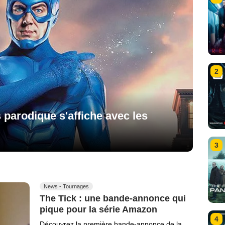
2
s parodique s'affiche avec les
3
News - Tournages
The Tick : une bande-annonce qui
pique pour la série Amazon
4
Découvrez la première bande-annonce de la