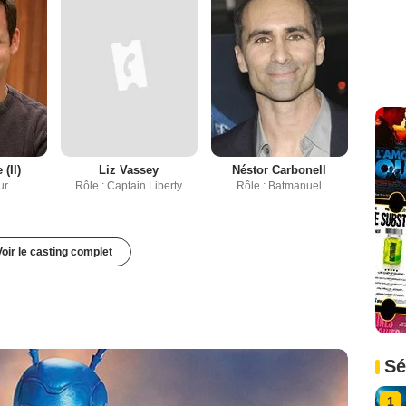
(II)
Liz Vassey
Néstor Carbonell
ur
Rôle : Captain Liberty
Rôle : Batmanuel
Voir le casting complet
Sé
1