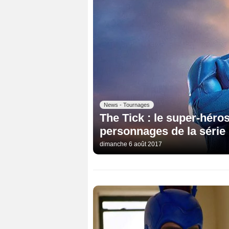
News - Tournages
The Tick : le super-héro
personnages de la série
dimanche 6 août 2017