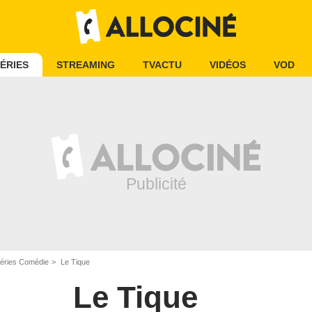
ÉRIES
STREAMING
TVACTU
VIDÉOS
VOD
éries Comédie
Le Tique
Le Tique