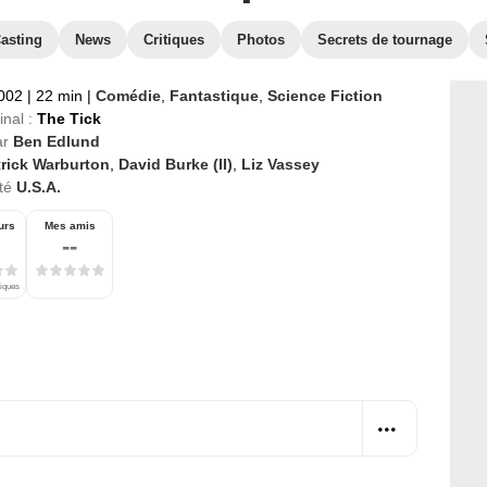
asting
News
Critiques
Photos
Secrets de tournage
2002
|
22 min
|
Comédie
,
Fantastique
,
Science Fiction
inal :
The Tick
ar
Ben Edlund
trick Warburton
,
David Burke (II)
,
Liz Vassey
té
U.S.A.
urs
Mes amis
--
tiques