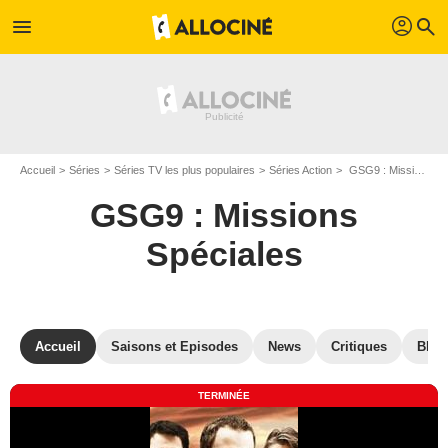
profil
menu
search
Accueil
Séries
Séries TV les plus populaires
Séries Action
GSG9 : Missions Spéciales
GSG9 : Missions
Spéciales
Accueil
Saisons et Episodes
News
Critiques
Blu-
TERMINÉE