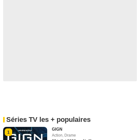
Séries TV les + populaires
GIGN
1
Action
,
Drame