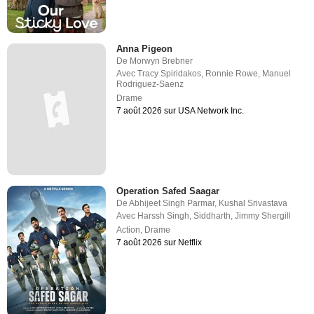
Anna Pigeon
De
Morwyn Brebner
Avec
Tracy Spiridakos
,
Ronnie Rowe
,
Manuel
Rodriguez-Saenz
Drame
7 août 2026 sur USA Network Inc.
Operation Safed Saagar
De
Abhijeet Singh Parmar
,
Kushal Srivastava
Avec
Harssh Singh
,
Siddharth
,
Jimmy Shergill
Action
,
Drame
7 août 2026 sur Netflix