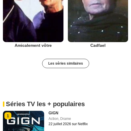
Amicalement vôtre
Cadfael
Les séries similaires
Séries TV les + populaires
GIGN
1
Action
,
Drame
22 juillet 2026 sur Netflix