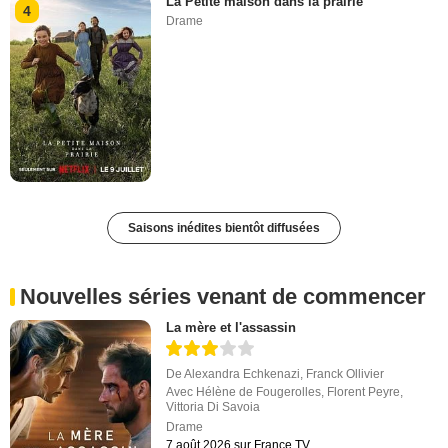
La Petite maison dans la prairie
4
Drame
Saisons inédites bientôt diffusées
Nouvelles séries venant de commencer
La mère et l'assassin
De
Alexandra Echkenazi
,
Franck Ollivier
Avec
Hélène de Fougerolles
,
Florent Peyre
,
Vittoria Di Savoia
Drame
7 août 2026 sur France.TV