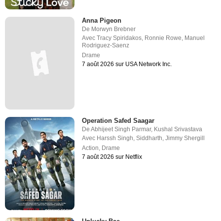
Anna Pigeon
De
Morwyn Brebner
Avec
Tracy Spiridakos
,
Ronnie Rowe
,
Manuel
Rodriguez-Saenz
Drame
7 août 2026 sur USA Network Inc.
Operation Safed Saagar
De
Abhijeet Singh Parmar
,
Kushal Srivastava
Avec
Harssh Singh
,
Siddharth
,
Jimmy Shergill
Action
,
Drame
7 août 2026 sur Netflix