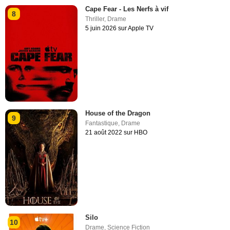
Cape Fear - Les Nerfs à vif
8
Thriller
,
Drame
5 juin 2026 sur Apple TV
House of the Dragon
9
Fantastique
,
Drame
21 août 2022 sur HBO
Silo
10
Drame
,
Science Fiction