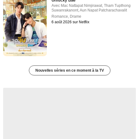
Unlucky Bae
Avec
Mac Nattapat Nimjirawat
,
Tham Tupthong
Suwanrakanont
,
Aun Napat Patcharachavalit
Romance
,
Drame
6 août 2026 sur Netflix
Nouvelles séries en ce moment à la TV