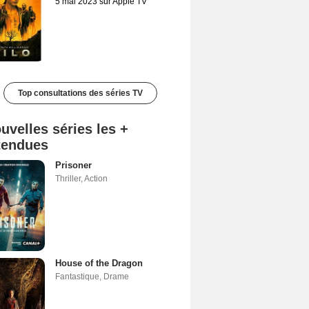
5 mai 2023 sur Apple TV
Top consultations des séries TV
uvelles séries les +
tendues
Prisoner
Thriller
,
Action
House of the Dragon
Fantastique
,
Drame