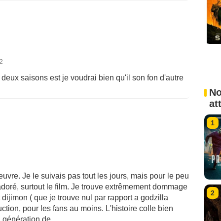
12
 deux saisons est je voudrai bien qu'il son fon d'autre
No
at
1
vre. Je le suivais pas tout les jours, mais pour le peu
 adoré, surtout le film. Je trouve extrêmement dommage
2
t dijimon ( que je trouve nul par rapport a godzilla
ction, pour les fans au moins. L'histoire colle bien
a génération de ...