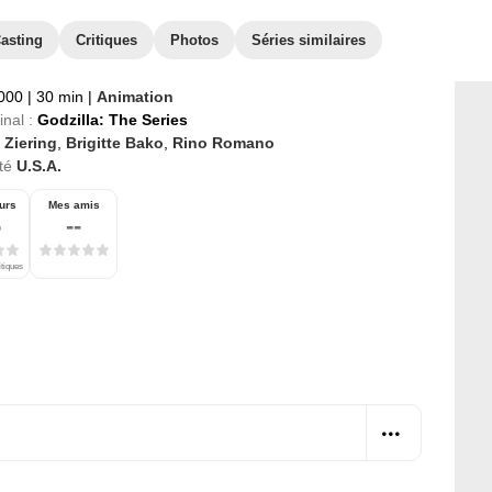
asting
Critiques
Photos
Séries similaires
2000
|
30 min
|
Animation
inal :
Godzilla: The Series
 Ziering
,
Brigitte Bako
,
Rino Romano
té
U.S.A.
urs
Mes amis
6
--
itiques