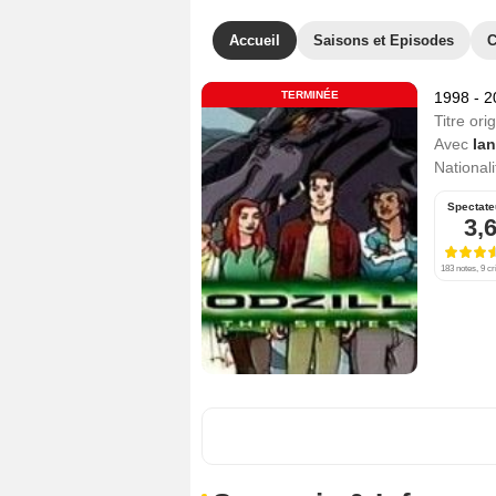
Accueil
Saisons et Episodes
C
TERMINÉE
1998 - 
Titre orig
Avec
Ian
Nationali
Spectate
3,
183 notes, 9 cr