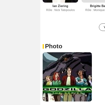
Ian Ziering
Brigitte B
Rôle : Nick Tatopoulos
Rôle : Monique
Photo