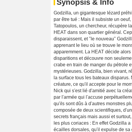
Synopsis & Info
Godzilla, un gigantesque lézard préhi
par être tué : Mais il subsiste un oeuf,
Tatopoulos, un chercheur, récupère la
HEAT dans son quartier général. Cep
disparaissent, et "le nouveau" Godzil
apprenant le lieu où se trouve le mon
apparemment. La HEAT décide alors d
disparitions et découvre non seuleme
crabe en train de manger du pétrole et 
mystérieuses. Godzilla, bien vivant, r
la surface tous les bateaux disparus. 
créature, ce qu'il accepte pour le mom
Nick qui s'est lié d'amitié avec la créa
par l'armée qui l'accuse perpétuellem
qu'ils sont dûs à d'autres monstres p
composée de deux scientifiques, d'un 
secrets français mais aussi et surtout
les plus coriaces : En effet Godzilla 
écailles dorsales, qu'il expulse de s