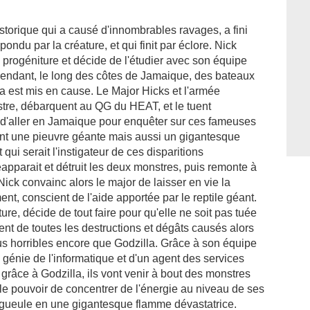
storique qui a causé d'innombrables ravages, a fini
 pondu par la créature, et qui finit par éclore. Nick
 progéniture et décide de l'étudier avec son équipe
endant, le long des côtes de Jamaique, des bateaux
la est mis en cause. Le Major Hicks et l'armée
stre, débarquent au QG du HEAT, et le tuent
'aller en Jamaique pour enquêter sur ces fameuses
nt une pieuvre géante mais aussi un gigantesque
qui serait l'instigateur de ces disparitions
éapparait et détruit les deux monstres, puis remonte à
Nick convainc alors le major de laisser en vie la
ent, conscient de l'aide apportée par le reptile géant.
ture, décide de tout faire pour qu'elle ne soit pas tuée
ent de toutes les destructions et dégâts causés alors
lus horribles encore que Godzilla. Grâce à son équipe
génie de l'informatique et d'un agent des services
, grâce à Godzilla, ils vont venir à bout des monstres
a le pouvoir de concentrer de l'énergie au niveau de ses
a gueule en une gigantesque flamme dévastatrice.