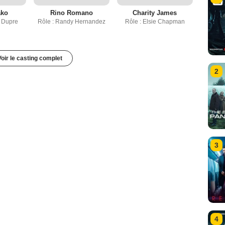
ako
Rino Romano
Charity James
 Dupre
Rôle : Randy Hernandez
Rôle : Elsie Chapman
Voir le casting complet
2
3
4