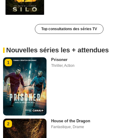
Top consultations des séries TV
Nouvelles séries les + attendues
Prisoner
1
Thriller
,
Action
House of the Dragon
2
Fantastique
,
Drame