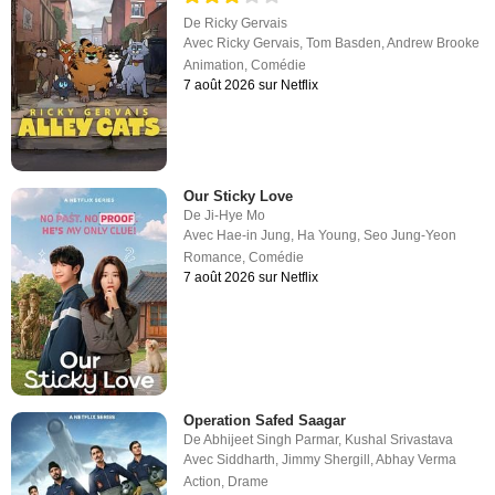
De
Ricky Gervais
Avec
Ricky Gervais
,
Tom Basden
,
Andrew Brooke
Animation
,
Comédie
7 août 2026 sur Netflix
Our Sticky Love
De
Ji-Hye Mo
Avec
Hae-in Jung
,
Ha Young
,
Seo Jung-Yeon
Romance
,
Comédie
7 août 2026 sur Netflix
Operation Safed Saagar
De
Abhijeet Singh Parmar
,
Kushal Srivastava
Avec
Siddharth
,
Jimmy Shergill
,
Abhay Verma
Action
,
Drame