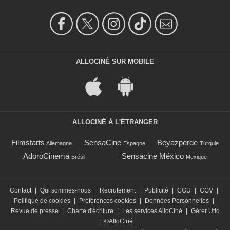
ALLOCINÉ SUR MOBILE
ALLOCINÉ À L'ÉTRANGER
Filmstarts
SensaCine
Beyazperde
Allemagne
Espagne
Turquie
AdoroCinema
Sensacine México
Brésil
Mexique
Contact
|
Qui sommes-nous
|
Recrutement
|
Publicité
|
CGU
|
CGV
|
Politique de cookies
|
Préférences cookies
|
Données Personnelles
|
Revue de presse
|
Charte d'écriture
|
Les services AlloCiné
|
Gérer Utiq
|
©AlloCiné