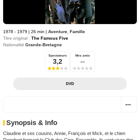
1978 - 1979
|
26 min
|
Aventure
,
Famille
Titre original :
The Famous Five
Nationalité
Grande-Bretagne
Spectateurs
Mes amis
3,2
--
DVD
Synopsis & Info
Claudine et ses cousins, Annie, François et Mick, et le chien
Dagobert forment le Club des Cinq. Ensemble, ils vont vivre des