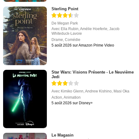
Sterling Point
De
Megan Park
Avec
Ella Rubin
,
Amélie Hoeferle
,
Jacob
Whiteduck-Lavoie
Drame
,
Comédie
5 août 2026 sur Amazon Prime Video
Star Wars: Visions Présente - Le Neuvième
Jedi
Avec
Kimiko Glenn
,
Andrew Kishino
,
Masi Oka
Action
,
Animation
5 août 2026 sur Disney+
Le Magasin