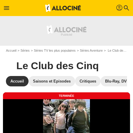
profil
menu
search
Accueil
Séries
Séries TV les plus populaires
Séries Aventure
Le Club des Cinq
Le Club des Cinq
Accueil
Saisons et Episodes
Critiques
Blu-Ray, DVD
TERMINÉE