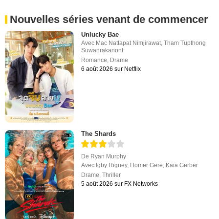
Nouvelles séries venant de commencer
Unlucky Bae
Avec
Mac Nattapat Nimjirawat
,
Tham Tupthong
Suwanrakanont
Romance
,
Drame
6 août 2026 sur Netflix
The Shards
De
Ryan Murphy
Avec
Igby Rigney
,
Homer Gere
,
Kaia Gerber
Drame
,
Thriller
5 août 2026 sur FX Networks