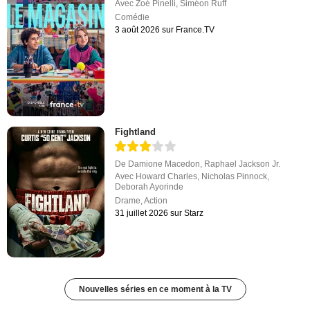
Avec
Zoé Pinelli
,
Siméon Ruff
Comédie
3 août 2026 sur France.TV
Fightland
De
Damione Macedon
,
Raphael Jackson Jr.
Avec
Howard Charles
,
Nicholas Pinnock
,
Deborah Ayorinde
Drame
,
Action
31 juillet 2026 sur Starz
Nouvelles séries en ce moment à la TV