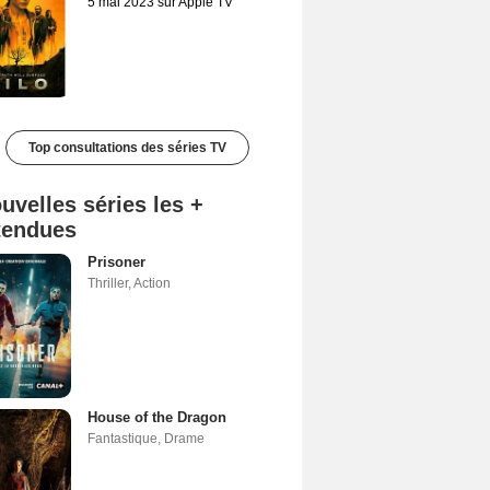
5 mai 2023 sur Apple TV
Top consultations des séries TV
uvelles séries les +
tendues
Prisoner
Thriller
,
Action
House of the Dragon
Fantastique
,
Drame