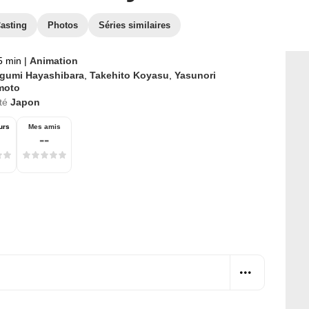
asting
Photos
Séries similaires
5 min
|
Animation
gumi Hayashibara
,
Takehito Koyasu
,
Yasunori
moto
té
Japon
urs
Mes amis
--