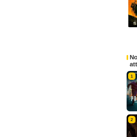
No
at
1
2