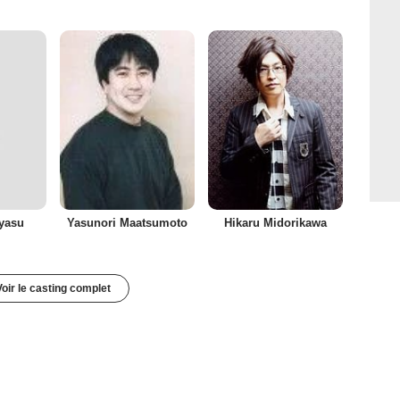
yasu
Yasunori Maatsumoto
Hikaru Midorikawa
Voir le casting complet