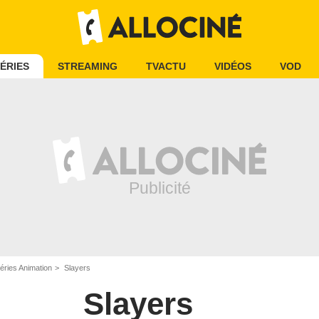
ÉRIES
STREAMING
TVACTU
VIDÉOS
VOD
éries Animation
Slayers
Slayers