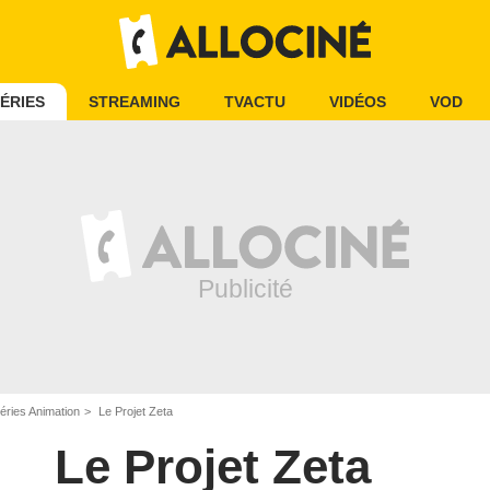
ÉRIES
STREAMING
TVACTU
VIDÉOS
VOD
éries Animation
Le Projet Zeta
Le Projet Zeta