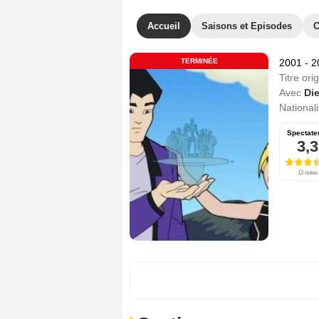
Accueil
Saisons et Episodes
C
TERMINÉE
2001 - 
Titre orig
Avec
Di
Nationali
Spectate
3,3
12 notes