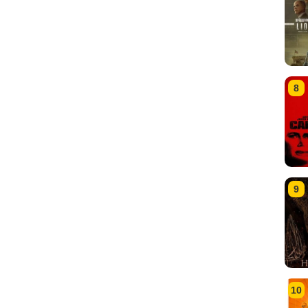
8
9
10