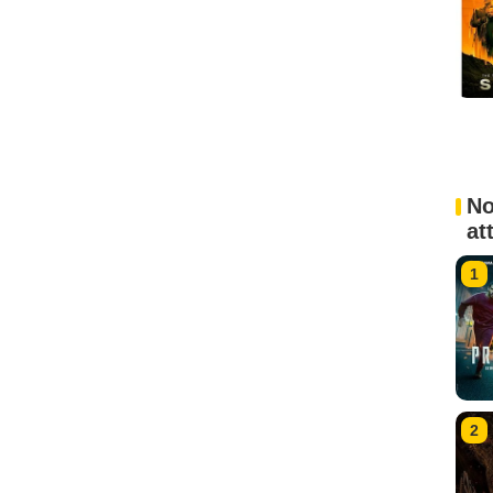
No
at
1
2