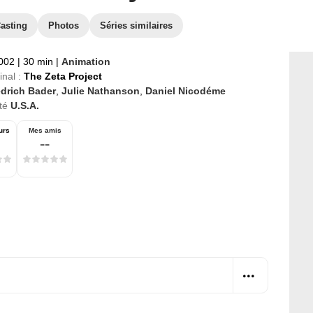
asting
Photos
Séries similaires
2002
|
30 min
|
Animation
inal :
The Zeta Project
edrich Bader
,
Julie Nathanson
,
Daniel Nicodéme
té
U.S.A.
urs
Mes amis
--