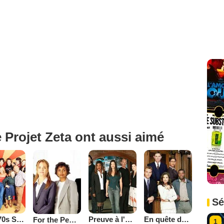
 Projet Zeta ont aussi aimé
Sé
That '70s Show
Preuve à l'appui
En quête de justice
For the People (2002)
1