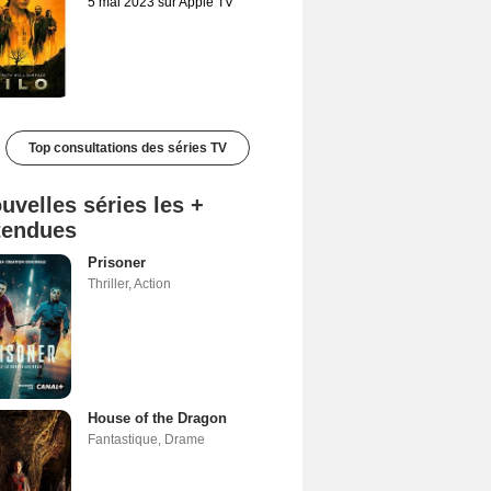
5 mai 2023 sur Apple TV
Top consultations des séries TV
uvelles séries les +
tendues
Prisoner
Thriller
,
Action
House of the Dragon
Fantastique
,
Drame