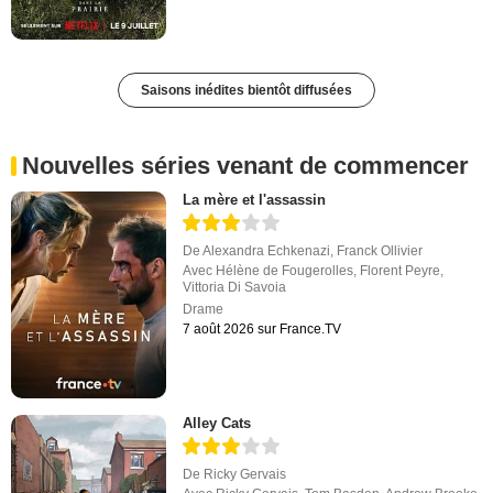
Saisons inédites bientôt diffusées
Nouvelles séries venant de commencer
La mère et l'assassin
De
Alexandra Echkenazi
,
Franck Ollivier
Avec
Hélène de Fougerolles
,
Florent Peyre
,
Vittoria Di Savoia
Drame
7 août 2026 sur France.TV
Alley Cats
De
Ricky Gervais