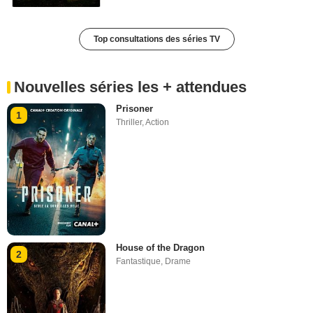
Top consultations des séries TV
Nouvelles séries les + attendues
Prisoner
1
Thriller
,
Action
House of the Dragon
2
Fantastique
,
Drame