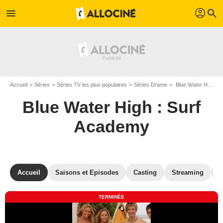
profil
menu
search
Accueil
Séries
Séries TV les plus populaires
Séries Drame
Blue Water High : Surf Academy
Blue Water High : Surf
Academy
Accueil
Saisons et Episodes
Casting
Streaming
P
TERMINÉE