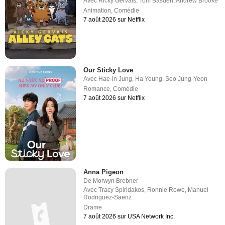
Avec
Ricky Gervais
,
Tom Basden
,
Andrew Brooke
Animation
,
Comédie
7 août 2026 sur Netflix
Our Sticky Love
Avec
Hae-in Jung
,
Ha Young
,
Seo Jung-Yeon
Romance
,
Comédie
7 août 2026 sur Netflix
Anna Pigeon
De
Morwyn Brebner
Avec
Tracy Spiridakos
,
Ronnie Rowe
,
Manuel
Rodriguez-Saenz
Drame
7 août 2026 sur USA Network Inc.