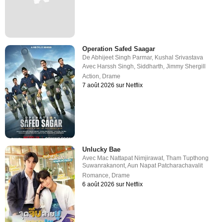
Operation Safed Saagar
De
Abhijeet Singh Parmar
,
Kushal Srivastava
Avec
Harssh Singh
,
Siddharth
,
Jimmy Shergill
Action
,
Drame
7 août 2026 sur Netflix
Unlucky Bae
Avec
Mac Nattapat Nimjirawat
,
Tham Tupthong
Suwanrakanont
,
Aun Napat Patcharachavalit
Romance
,
Drame
6 août 2026 sur Netflix