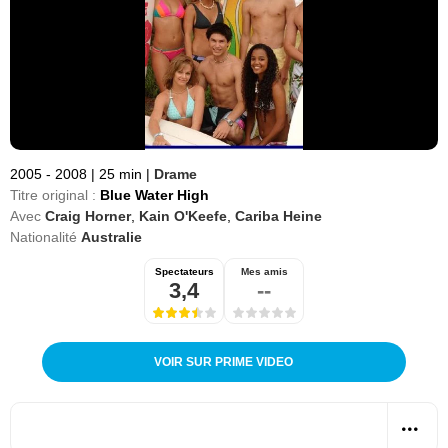
2005 - 2008
|
25 min
|
Drame
Titre original :
Blue Water High
Avec
Craig Horner
,
Kain O'Keefe
,
Cariba Heine
Nationalité
Australie
Spectateurs
Mes amis
3,4
--
VOIR SUR PRIME VIDEO