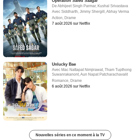
Operation Safed Saagar
De
Abhijeet Singh Parmar
,
Kushal Srivastava
Avec
Siddharth
,
Jimmy Shergill
,
Abhay Verma
Action
,
Drame
7 août 2026 sur Netflix
Unlucky Bae
Avec
Mac Nattapat Nimjirawat
,
Tham Tupthong
Suwanrakanont
,
Aun Napat Patcharachavalit
Romance
,
Drame
6 août 2026 sur Netflix
Nouvelles séries en ce moment à la TV