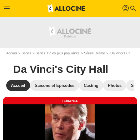
profil
menu
search
Accueil
Séries
Séries TV les plus populaires
Séries Drame
Da Vinci's City Hall
Da Vinci's City Hall
Accueil
Saisons et Episodes
Casting
Photos
Séri
TERMINÉE