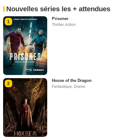
Nouvelles séries les + attendues
Prisoner
1
Thriller
,
Action
House of the Dragon
2
Fantastique
,
Drame