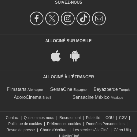
SUIVEZ-NOUS
ALLOCINÉ SUR MOBILE
ALLOCINÉ À L'ÉTRANGER
Filmstarts
SensaCine
Beyazperde
Allemagne
Espagne
Turquie
AdoroCinema
Sensacine México
Brésil
Mexique
Contact
|
Qui sommes-nous
|
Recrutement
|
Publicité
|
CGU
|
CGV
|
Politique de cookies
|
Préférences cookies
|
Données Personnelles
|
Revue de presse
|
Charte d'écriture
|
Les services AlloCiné
|
Gérer Utiq
|
©AlloCiné