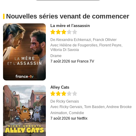
Nouvelles séries venant de commencer
La mère et l'assassin
De
Alexandra Echkenazi
,
Franck Ollivier
Avec
Hélène de Fougerolles
,
Florent Peyre
,
Vittoria Di Savoia
Drame
7 août 2026 sur France.TV
Alley Cats
De
Ricky Gervais
Avec
Ricky Gervais
,
Tom Basden
,
Andrew Brooke
Animation
,
Comédie
7 août 2026 sur Netflix