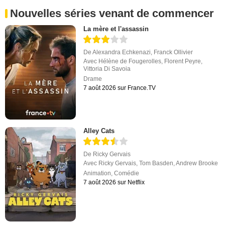
Nouvelles séries venant de commencer
La mère et l'assassin
De
Alexandra Echkenazi
,
Franck Ollivier
Avec
Hélène de Fougerolles
,
Florent Peyre
,
Vittoria Di Savoia
Drame
7 août 2026 sur France.TV
Alley Cats
De
Ricky Gervais
Avec
Ricky Gervais
,
Tom Basden
,
Andrew Brooke
Animation
,
Comédie
7 août 2026 sur Netflix