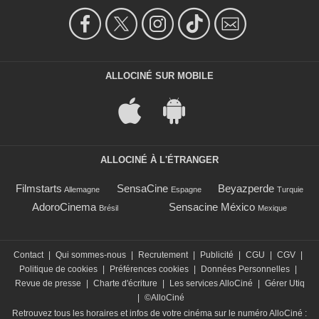
ALLOCINÉ SUR MOBILE
ALLOCINÉ À L'ÉTRANGER
Filmstarts
SensaCine
Beyazperde
Allemagne
Espagne
Turquie
AdoroCinema
Sensacine México
Brésil
Mexique
Contact
|
Qui sommes-nous
|
Recrutement
|
Publicité
|
CGU
|
CGV
|
Politique de cookies
|
Préférences cookies
|
Données Personnelles
|
Revue de presse
|
Charte d'écriture
|
Les services AlloCiné
|
Gérer Utiq
|
©AlloCiné
Retrouvez tous les horaires et infos de votre cinéma sur le numéro AlloCiné :