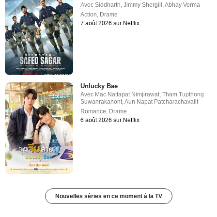
Avec
Siddharth
,
Jimmy Shergill
,
Abhay Verma
Action
,
Drame
7 août 2026 sur Netflix
Unlucky Bae
Avec
Mac Nattapat Nimjirawat
,
Tham Tupthong
Suwanrakanont
,
Aun Napat Patcharachavalit
Romance
,
Drame
6 août 2026 sur Netflix
Nouvelles séries en ce moment à la TV