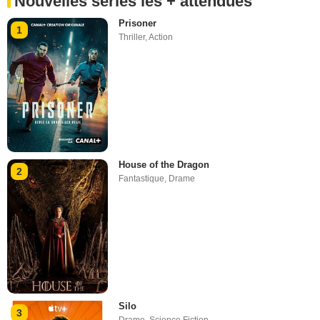
Nouvelles séries les + attendues
Prisoner
1
Thriller
,
Action
House of the Dragon
2
Fantastique
,
Drame
Silo
3