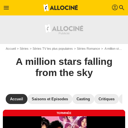
profil
menu
search
Accueil
Séries
Séries TV les plus populaires
Séries Romance
A million stars falling from the sky
A million stars falling
from the sky
Accueil
Saisons et Episodes
Casting
Critiques
Ph
TERMINÉE