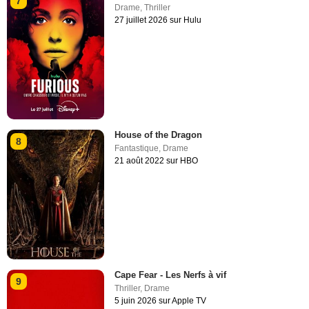
7
Drame
,
Thriller
27 juillet 2026 sur Hulu
House of the Dragon
8
Fantastique
,
Drame
21 août 2022 sur HBO
Cape Fear - Les Nerfs à vif
9
Thriller
,
Drame
5 juin 2026 sur Apple TV