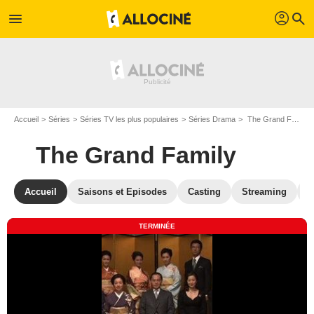
profil
menu
search
Accueil
Séries
Séries TV les plus populaires
Séries Drama
The Grand Family
The Grand Family
Accueil
Saisons et Episodes
Casting
Streaming
P
TERMINÉE