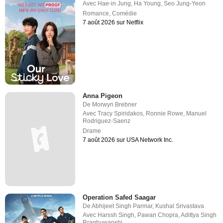
Avec
Hae-in Jung
,
Ha Young
,
Seo Jung-Yeon
Romance
,
Comédie
7 août 2026 sur Netflix
Anna Pigeon
De
Morwyn Brebner
Avec
Tracy Spiridakos
,
Ronnie Rowe
,
Manuel
Rodriguez-Saenz
Drame
7 août 2026 sur USA Network Inc.
Operation Safed Saagar
De
Abhijeet Singh Parmar
,
Kushal Srivastava
Avec
Harssh Singh
,
Pawan Chopra
,
Adittya Singh
Rraghuwanshi