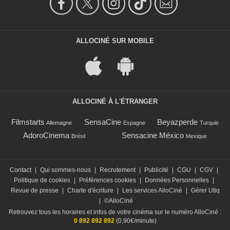
ALLOCINÉ SUR MOBILE
ALLOCINÉ À L'ÉTRANGER
Filmstarts
SensaCine
Beyazperde
Allemagne
Espagne
Turquie
AdoroCinema
Sensacine México
Brésil
Mexique
Contact
|
Qui sommes-nous
|
Recrutement
|
Publicité
|
CGU
|
CGV
|
Politique de cookies
|
Préférences cookies
|
Données Personnelles
|
Revue de presse
|
Charte d'écriture
|
Les services AlloCiné
|
Gérer Utiq
|
©AlloCiné
Retrouvez tous les horaires et infos de votre cinéma sur le numéro AlloCiné :
0 892 892 892
(0,90€/minute)