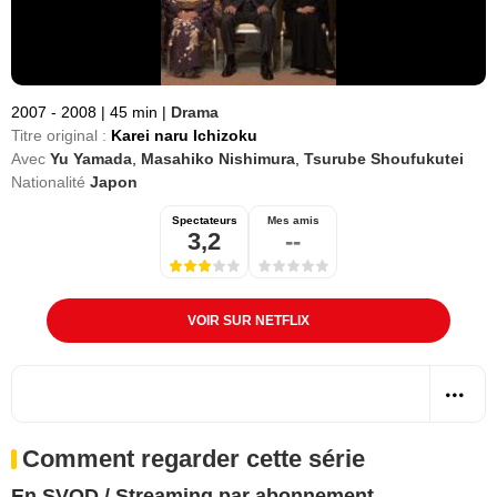
2007 - 2008
|
45 min
|
Drama
Titre original :
Karei naru Ichizoku
Avec
Yu Yamada
,
Masahiko Nishimura
,
Tsurube Shoufukutei
Nationalité
Japon
Spectateurs
Mes amis
3,2
--
VOIR SUR NETFLIX
Comment regarder cette série
En SVOD / Streaming par abonnement