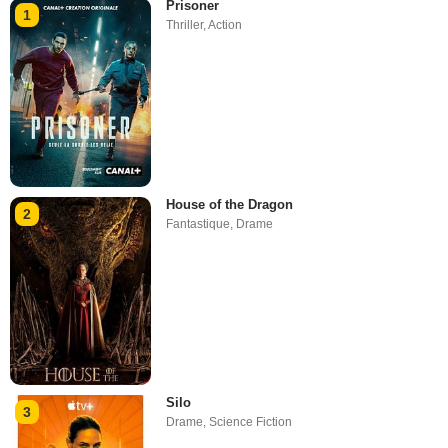
Prisoner
1
Thriller
,
Action
House of the Dragon
2
Fantastique
,
Drame
Silo
3
Drame
,
Science Fiction