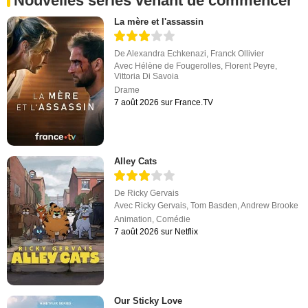
Nouvelles séries venant de commencer
La mère et l'assassin
De
Alexandra Echkenazi
,
Franck Ollivier
Avec
Hélène de Fougerolles
,
Florent Peyre
,
Vittoria Di Savoia
Drame
7 août 2026 sur France.TV
Alley Cats
De
Ricky Gervais
Avec
Ricky Gervais
,
Tom Basden
,
Andrew Brooke
Animation
,
Comédie
7 août 2026 sur Netflix
Our Sticky Love