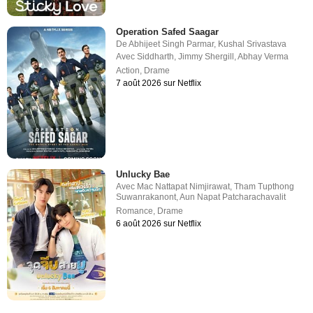
Operation Safed Saagar
De
Abhijeet Singh Parmar
,
Kushal Srivastava
Avec
Siddharth
,
Jimmy Shergill
,
Abhay Verma
Action
,
Drame
7 août 2026 sur Netflix
Unlucky Bae
Avec
Mac Nattapat Nimjirawat
,
Tham Tupthong
Suwanrakanont
,
Aun Napat Patcharachavalit
Romance
,
Drame
6 août 2026 sur Netflix