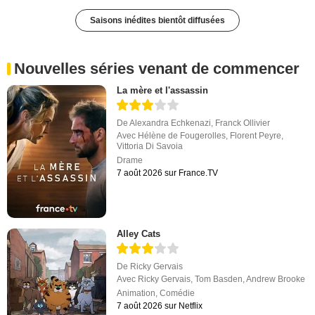
Saisons inédites bientôt diffusées
Nouvelles séries venant de commencer
La mère et l'assassin
De
Alexandra Echkenazi
,
Franck Ollivier
Avec
Hélène de Fougerolles
,
Florent Peyre
,
Vittoria Di Savoia
Drame
7 août 2026 sur France.TV
Alley Cats
De
Ricky Gervais
Avec
Ricky Gervais
,
Tom Basden
,
Andrew Brooke
Animation
,
Comédie
7 août 2026 sur Netflix