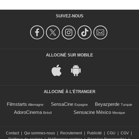
SUIVEZ-NOUS
ALLOCINÉ SUR MOBILE
ALLOCINÉ À L'ÉTRANGER
Filmstarts
SensaCine
Beyazperde
Allemagne
Espagne
Turquie
AdoroCinema
Sensacine México
Brésil
Mexique
Contact
|
Qui sommes-nous
|
Recrutement
|
Publicité
|
CGU
|
CGV
|