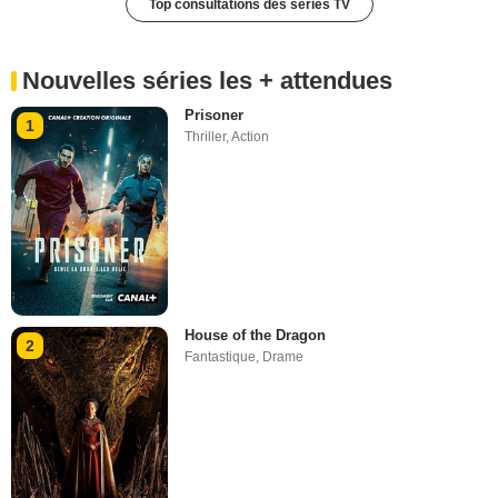
Top consultations des séries TV
Nouvelles séries les + attendues
Prisoner
1
Thriller
,
Action
House of the Dragon
2
Fantastique
,
Drame