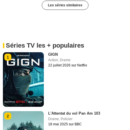
Les séries similaires
Séries TV les + populaires
GIGN
1
Action
,
Drame
22 juillet 2026 sur Netflix
L'Attentat du vol Pan Am 103
2
Drame
,
Policier
18 mai 2025 sur BBC