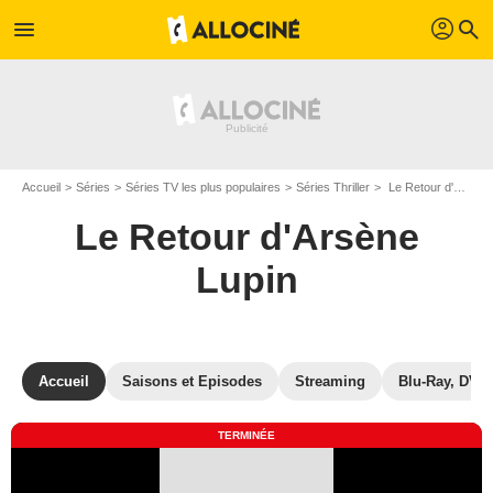
profil
menu
search
Accueil
Séries
Séries TV les plus populaires
Séries Thriller
Le Retour d'Arsène Lupin
Le Retour d'Arsène
Lupin
Accueil
Saisons et Episodes
Streaming
Blu-Ray, DVD
TERMINÉE