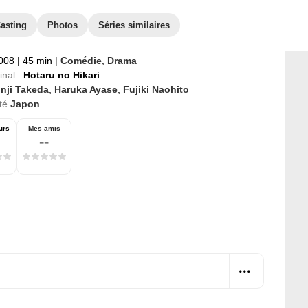
asting
Photos
Séries similaires
2008
|
45 min
|
Comédie
,
Drama
inal :
Hotaru no Hikari
inji Takeda
,
Haruka Ayase
,
Fujiki Naohito
té
Japon
urs
Mes amis
--