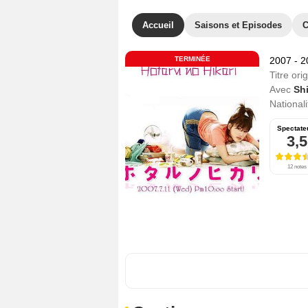
Accueil
Saisons et Episodes
C
TERMINÉE
2007 - 
Titre orig
Avec
Sh
Nationali
Spectate
3,5
12 notes