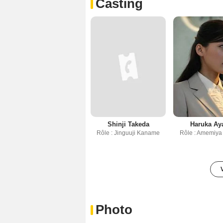
Casting
Shinji Takeda
Haruka Ay
Rôle : Jinguuji Kaname
Rôle : Amemiya
Photo