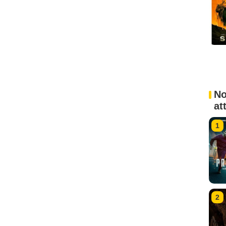
No
at
1
2