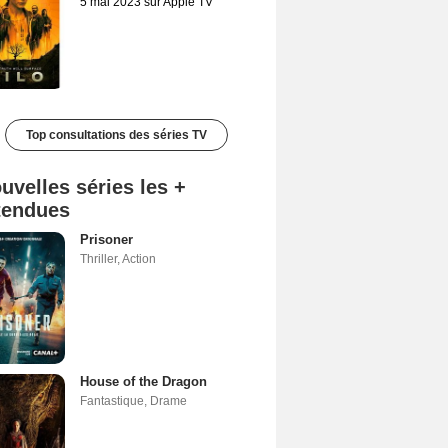
5 mai 2023 sur Apple TV
Top consultations des séries TV
uvelles séries les +
tendues
Prisoner
Thriller
,
Action
House of the Dragon
Fantastique
,
Drame