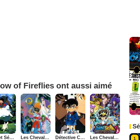
ow of Fireflies ont aussi aimé
Sé
Belle et Sébastien (1981)
Les Chevaliers du Zodiaque
Détective Conan
Les Chevaliers du Zodiaque : Chapitre Hadès - Le Sanctuaire
1