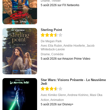
Drame
,
Thriller
5 août 2026 sur FX Networks
Sterling Point
De
Megan Park
Avec
Ella Rubin
,
Amélie Hoeferle
,
Jacob
Whiteduck-Lavoie
Drame
,
Comédie
5 août 2026 sur Amazon Prime Video
Star Wars: Visions Présente - Le Neuvième
Jedi
Avec
Kimiko Glenn
,
Andrew Kishino
,
Masi Oka
Action
,
Animation
5 août 2026 sur Disney+