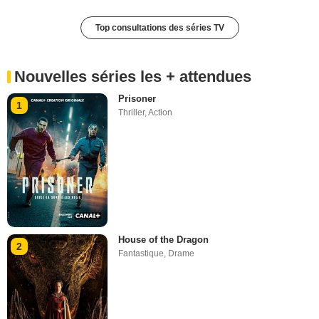
Top consultations des séries TV
Nouvelles séries les + attendues
Prisoner
1
Thriller
,
Action
House of the Dragon
2
Fantastique
,
Drame