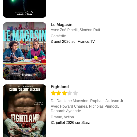
Le Magasin
Avec
Zoé Pinelli
,
Siméon Ruff
Comédie
3 août 2026 sur France.TV
Fightland
De
Damione Macedon
,
Raphael Jackson Jr.
Avec
Howard Charles
,
Nicholas Pinnock
,
Deborah Ayorinde
Drame
,
Action
31 juillet 2026 sur Starz