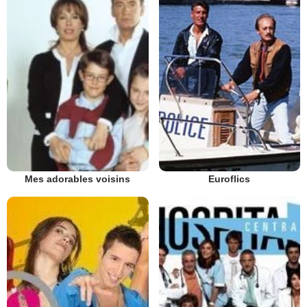
Euroflics
Mes adorables voisins