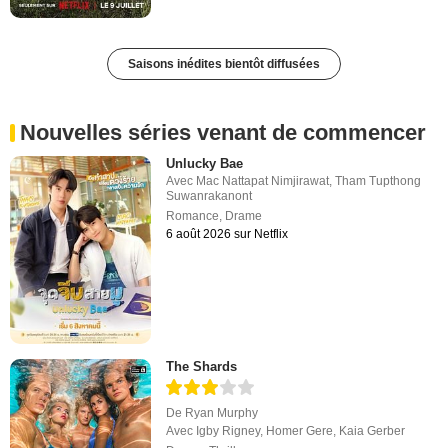
Saisons inédites bientôt diffusées
Nouvelles séries venant de commencer
Unlucky Bae
Avec
Mac Nattapat Nimjirawat
,
Tham Tupthong
Suwanrakanont
Romance
,
Drame
6 août 2026 sur Netflix
The Shards
De
Ryan Murphy
Avec
Igby Rigney
,
Homer Gere
,
Kaia Gerber