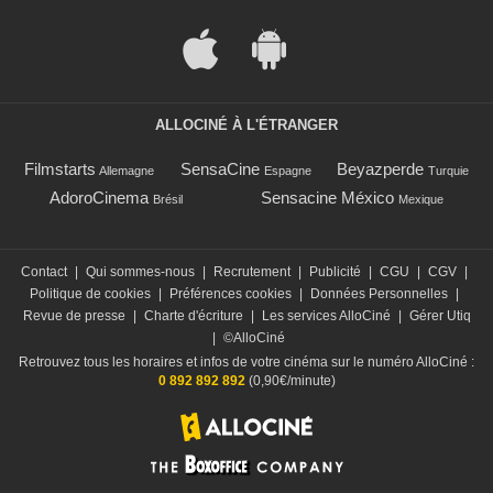
ALLOCINÉ À L'ÉTRANGER
Filmstarts
SensaCine
Beyazperde
Allemagne
Espagne
Turquie
AdoroCinema
Sensacine México
Brésil
Mexique
Contact
|
Qui sommes-nous
|
Recrutement
|
Publicité
|
CGU
|
CGV
|
Politique de cookies
|
Préférences cookies
|
Données Personnelles
|
Revue de presse
|
Charte d'écriture
|
Les services AlloCiné
|
Gérer Utiq
|
©AlloCiné
Retrouvez tous les horaires et infos de votre cinéma sur le numéro AlloCiné :
0 892 892 892
(0,90€/minute)