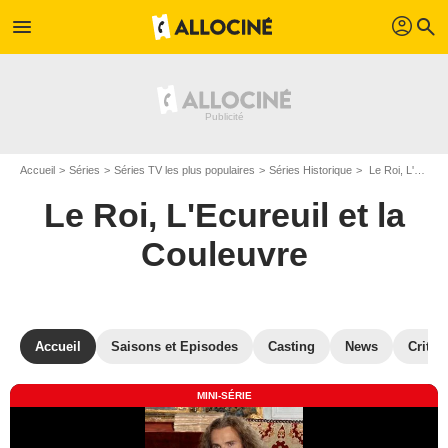
profil
menu
search
Accueil
Séries
Séries TV les plus populaires
Séries Historique
Le Roi, L'Ecureuil et la Couleuvre
Le Roi, L'Ecureuil et la
Couleuvre
Accueil
Saisons et Episodes
Casting
News
Critiq
MINI-SÉRIE