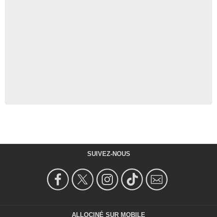
SUIVEZ-NOUS
ALLOCINÉ SUR MOBILE