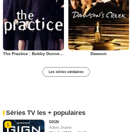
The Practice : Bobby Donnell & associés
Dawson
Les séries similaires
Séries TV les + populaires
GIGN
1
Action
,
Drame