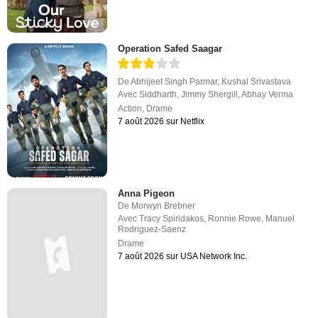
Operation Safed Saagar
De
Abhijeet Singh Parmar
,
Kushal Srivastava
Avec
Siddharth
,
Jimmy Shergill
,
Abhay Verma
Action
,
Drame
7 août 2026 sur Netflix
Anna Pigeon
De
Morwyn Brebner
Avec
Tracy Spiridakos
,
Ronnie Rowe
,
Manuel
Rodriguez-Saenz
Drame
7 août 2026 sur USA Network Inc.