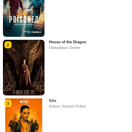
House of the Dragon
2
Fantastique
,
Drame
Silo
3
Drame
,
Science Fiction