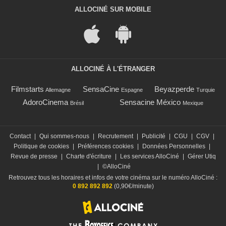
ALLOCINÉ SUR MOBILE
ALLOCINÉ À L'ÉTRANGER
Filmstarts
SensaCine
Beyazperde
Allemagne
Espagne
Turquie
AdoroCinema
Sensacine México
Brésil
Mexique
Contact
|
Qui sommes-nous
|
Recrutement
|
Publicité
|
CGU
|
CGV
|
Politique de cookies
|
Préférences cookies
|
Données Personnelles
|
Revue de presse
|
Charte d'écriture
|
Les services AlloCiné
|
Gérer Utiq
|
©AlloCiné
Retrouvez tous les horaires et infos de votre cinéma sur le numéro AlloCiné :
0 892 892 892
(0,90€/minute)