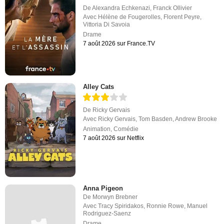
De
Alexandra Echkenazi
,
Franck Ollivier
Avec
Hélène de Fougerolles
,
Florent Peyre
,
Vittoria Di Savoia
Drame
7 août 2026 sur France.TV
Alley Cats
De
Ricky Gervais
Avec
Ricky Gervais
,
Tom Basden
,
Andrew Brooke
Animation
,
Comédie
7 août 2026 sur Netflix
Anna Pigeon
De
Morwyn Brebner
Avec
Tracy Spiridakos
,
Ronnie Rowe
,
Manuel
Rodriguez-Saenz
Drame