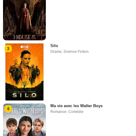
Silo
3
Drame
,
Science Fiction
Ma vie avec les Walter Boys
4
Romance
,
Comédie