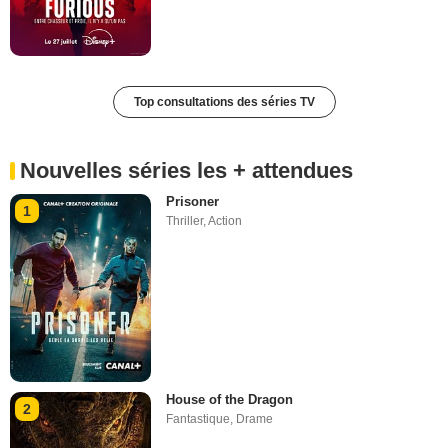
Top consultations des séries TV
Nouvelles séries les + attendues
Prisoner
1
Thriller
,
Action
House of the Dragon
2
Fantastique
,
Drame