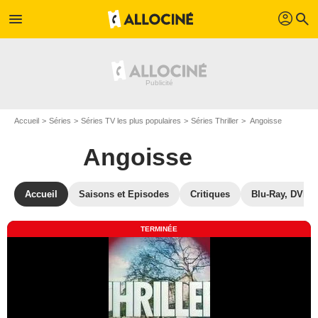
profil
menu
search
Accueil
Séries
Séries TV les plus populaires
Séries Thriller
Angoisse
Angoisse
Accueil
Saisons et Episodes
Critiques
Blu-Ray, DVD
TERMINÉE