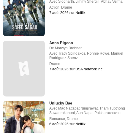
Avec
Siddharth
,
Jimmy Shergill
,
Abhay Verma
Action
,
Drame
7 août 2026 sur Netflix
Anna Pigeon
De
Morwyn Brebner
Avec
Tracy Spiridakos
,
Ronnie Rowe
,
Manuel
Rodriguez-Saenz
Drame
7 août 2026 sur USA Network Inc.
Unlucky Bae
Avec
Mac Nattapat Nimjirawat
,
Tham Tupthong
Suwanrakanont
,
Aun Napat Patcharachavalit
Romance
,
Drame
6 août 2026 sur Netflix