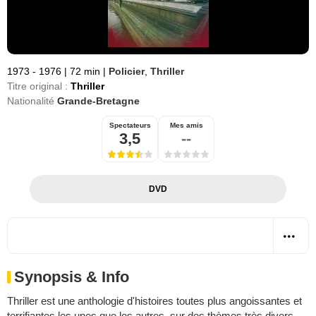
1973 - 1976
|
72 min
|
Policier
,
Thriller
Titre original :
Thriller
Nationalité
Grande-Bretagne
Spectateurs
Mes amis
3,5
--
DVD
Synopsis & Info
Thriller est une anthologie d'histoires toutes plus angoissantes et
terrifiantes les unes que les autres, sur des thèmes très divers