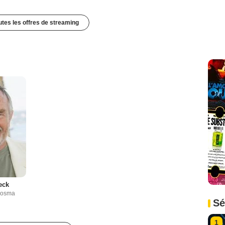
outes les offres de streaming
eck
 Cosma
Sé
1