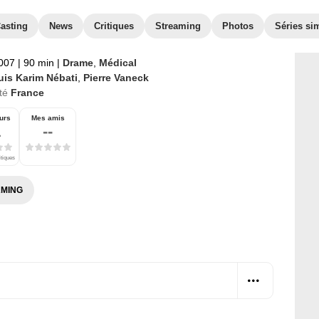
asting
News
Critiques
Streaming
Photos
Séries sim
2007
|
90 min
|
Drame
,
Médical
uis Karim Nébati
,
Pierre Vaneck
té
France
urs
Mes amis
1
--
itiques
MING