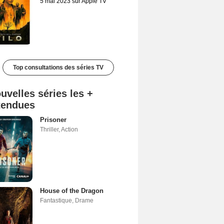
5 mai 2023 sur Apple TV
Top consultations des séries TV
uvelles séries les +
tendues
Prisoner
Thriller
,
Action
House of the Dragon
Fantastique
,
Drame