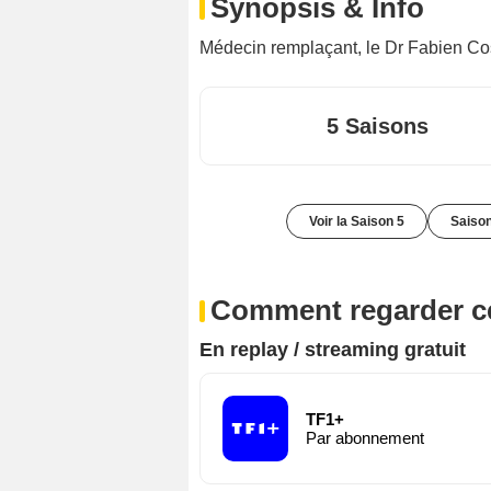
Synopsis & Info
Médecin remplaçant, le Dr Fabien Co
5 Saisons
Voir la Saison 5
Saison
Comment regarder ce
En replay / streaming gratuit
TF1+
Par abonnement