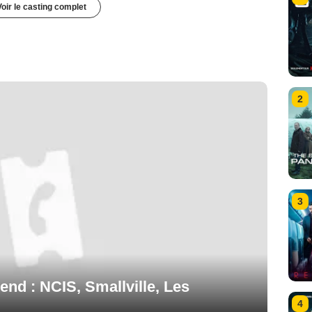
Voir le casting complet
2
3
nd : NCIS, Smallville, Les
4