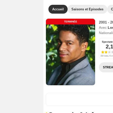
Accueil
Saisons et Episodes
C
TERMINÉE
2001 - 
Avec
Lo
Nationali
Spectate
2,
102 notes, 6 cr
STREA