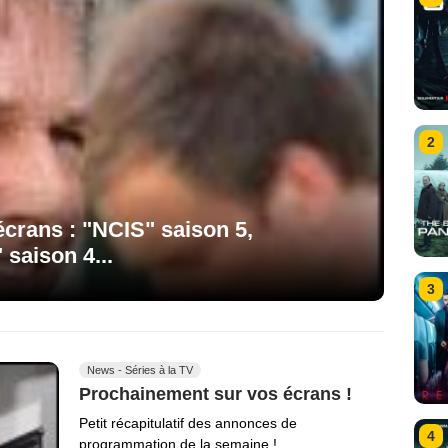
2
crans : "NCIS" saison 5,
saison 4...
3
News - Séries à la TV
Prochainement sur vos écrans !
Petit récapitulatif des annonces de
4
programmation de la semaine !