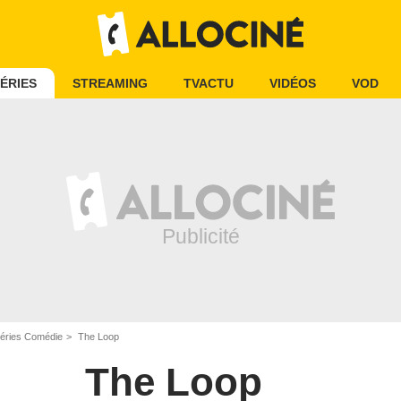
ÉRIES
STREAMING
TVACTU
VIDÉOS
VOD
éries Comédie
The Loop
The Loop