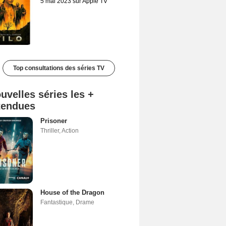
5 mai 2023 sur Apple TV
Top consultations des séries TV
uvelles séries les +
tendues
Prisoner
Thriller
,
Action
House of the Dragon
Fantastique
,
Drame