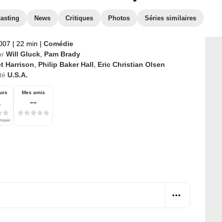
asting
News
Critiques
Photos
Séries similaires
2007
|
22 min
|
Comédie
ar
Will Gluck
,
Pam Brady
t Harrison
,
Philip Baker Hall
,
Eric Christian Olsen
té
U.S.A.
urs
Mes amis
1
--
itiques