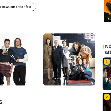
1 news sur cette série
No
at
1
2
s