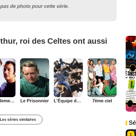
pas de photo pour cette série.
hur, roi des Celtes ont aussi
Amicalement vôtre
Le Prisonnier
L'Équipe de rêve
7ème ciel
Les séries similaires
Sé
1