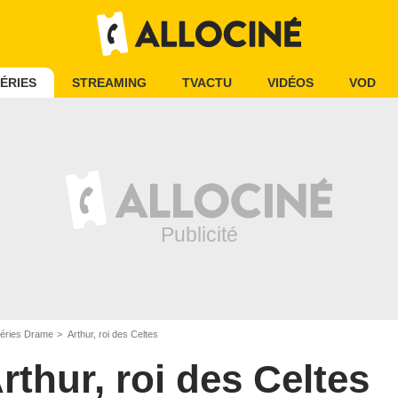
ÉRIES
STREAMING
TVACTU
VIDÉOS
VOD
éries Drame
Arthur, roi des Celtes
rthur, roi des Celtes