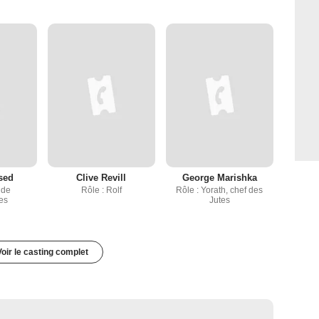
sed
Clive Revill
George Marishka
 de
Rôle : Rolf
Rôle : Yorath, chef des
es
Jutes
Voir le casting complet