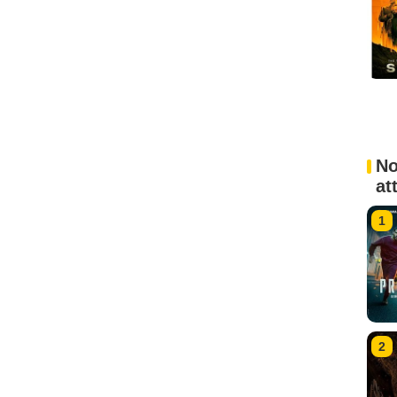
No
at
1
2