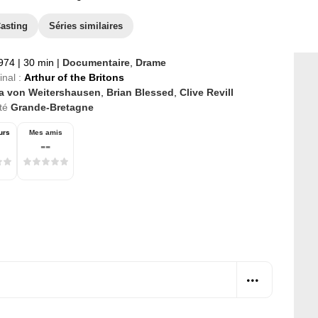
asting
Séries similaires
1974
|
30 min
|
Documentaire
,
Drame
inal :
Arthur of the Britons
la von Weitershausen
,
Brian Blessed
,
Clive Revill
té
Grande-Bretagne
urs
Mes amis
--