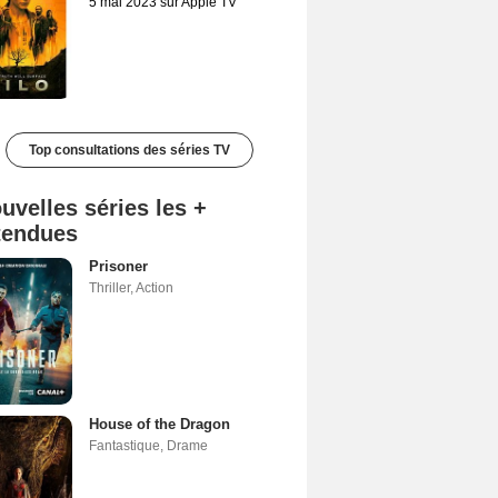
5 mai 2023 sur Apple TV
Top consultations des séries TV
uvelles séries les +
tendues
Prisoner
Thriller
,
Action
House of the Dragon
Fantastique
,
Drame