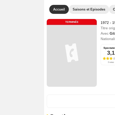
Accueil
Saisons et Episodes
C
TERMINÉE
1972 - 
Titre orig
Avec
Gi
Nationali
Spectate
3,1
3 notes