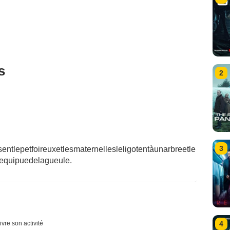
s
2
3
entlepetfoireuxetlesmaternellesleligotentàunarbreetle
equipuedelagueule.
ivre son activité
4