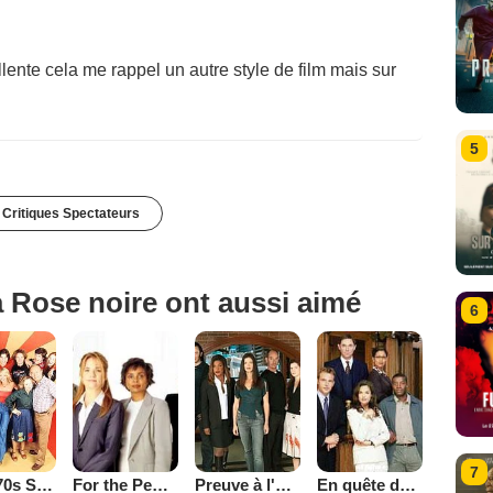
ente cela me rappel un autre style de film mais sur
5
 Critiques Spectateurs
 Rose noire ont aussi aimé
6
7
That '70s Show
Preuve à l'appui
En quête de justice
For the People (2002)