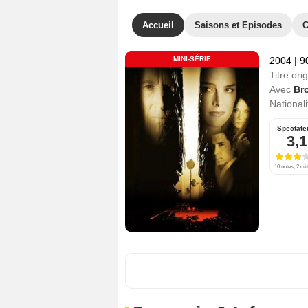
Accueil
Saisons et Episodes
C
MINI-SÉRIE
2004
|
9
Titre orig
Avec
Br
Nationali
Spectate
3,1
10 notes, 2 cri