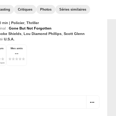
asting
Critiques
Photos
Séries similaires
0 min
|
Policier
,
Thriller
inal :
Gone But Not Forgotten
ooke Shields
,
Lou Diamond Phillips
,
Scott Glenn
té
U.S.A.
urs
Mes amis
--
tiques