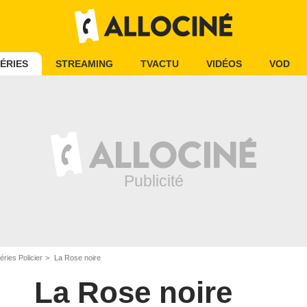
ÉRIES
STREAMING
TVACTU
VIDÉOS
VOD
éries Policier
La Rose noire
La Rose noire