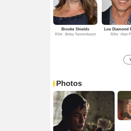
Brooke Shields
Lou Diamond P
Rôle : Betsy Tannenbaum
Rôle : Alan 
Photos