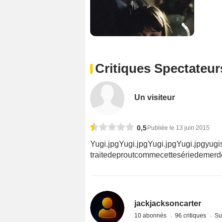
Critiques Spectateur
Un visiteur
0,5
Publiée le 13 juin 2015
Yugi.jpgYugi.jpgYugi.jpgYugi.jpgyugis
traitedeproutcommecettesériedemerd
jackjacksoncarter
10 abonnés
96 critiques
Su