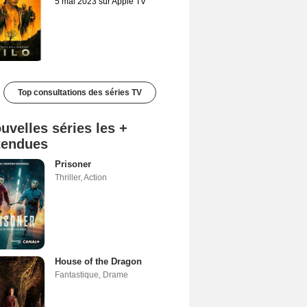
5 mai 2023 sur Apple TV
Top consultations des séries TV
uvelles séries les +
tendues
Prisoner
Thriller
,
Action
House of the Dragon
Fantastique
,
Drame