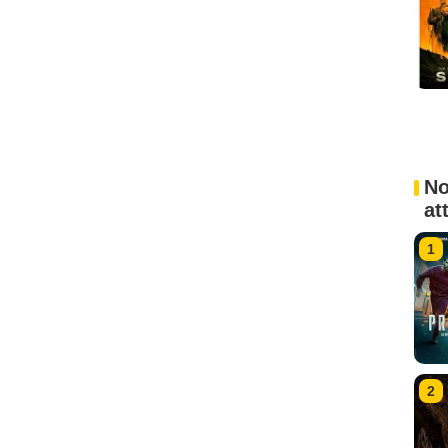
No
at
1
2