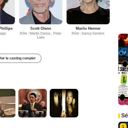
hillips
Scott Glenn
Marilu Henner
Page
Rôle : Martin Darius , Peter
Rôle : Nancy Gordon
Lake
Voir le casting complet
Sé
1