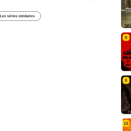
Les séries similaires
8
9
10