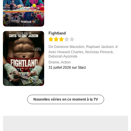
Fightland
De
Damione Macedon
,
Raphael Jackson Jr.
Avec
Howard Charles
,
Nicholas Pinnock
,
Deborah Ayorinde
Drame
,
Action
31 juillet 2026 sur Starz
Nouvelles séries en ce moment à la TV