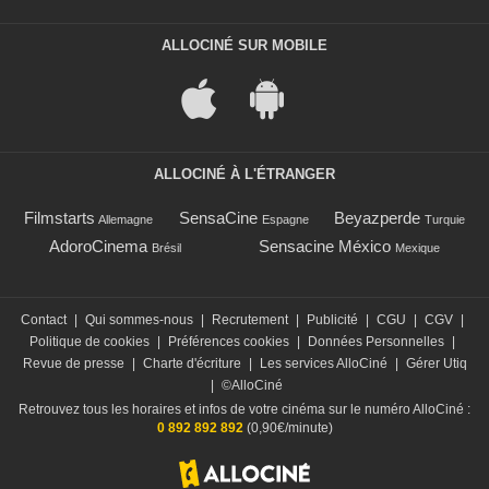
ALLOCINÉ SUR MOBILE
ALLOCINÉ À L'ÉTRANGER
Filmstarts
SensaCine
Beyazperde
Allemagne
Espagne
Turquie
AdoroCinema
Sensacine México
Brésil
Mexique
Contact
|
Qui sommes-nous
|
Recrutement
|
Publicité
|
CGU
|
CGV
|
Politique de cookies
|
Préférences cookies
|
Données Personnelles
|
Revue de presse
|
Charte d'écriture
|
Les services AlloCiné
|
Gérer Utiq
|
©AlloCiné
Retrouvez tous les horaires et infos de votre cinéma sur le numéro AlloCiné :
0 892 892 892
(0,90€/minute)