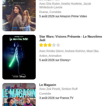
Avec
Ella Rubin
,
Amélie Hoeferle
,
Jacob
Whiteduck-Lavoie
Drame
,
Comédie
5 août 2026 sur Amazon Prime Video
Star Wars: Visions Présente - Le Neuvième
Jedi
Avec
Kimiko Glenn
,
Andrew Kishino
,
Masi Oka
Action
,
Animation
5 août 2026 sur Disney+
Le Magasin
Avec
Zoé Pinelli
,
Siméon Ruff
Comédie
3 août 2026 sur France.TV