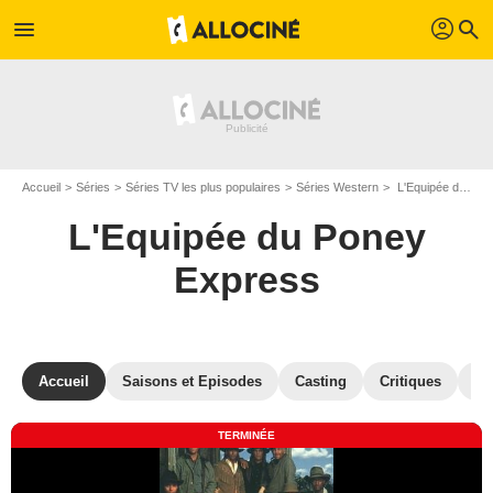
profil
menu
search
Accueil
Séries
Séries TV les plus populaires
Séries Western
L'Equipée du Poney Express
L'Equipée du Poney
Express
Accueil
Saisons et Episodes
Casting
Critiques
Ph
TERMINÉE