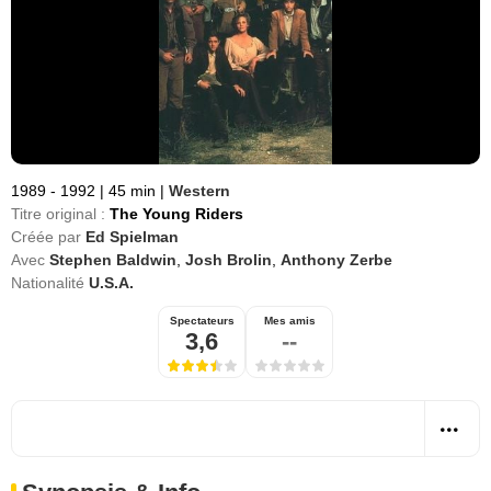
1989 - 1992
|
45 min
|
Western
Titre original :
The Young Riders
Créée par
Ed Spielman
Avec
Stephen Baldwin
,
Josh Brolin
,
Anthony Zerbe
Nationalité
U.S.A.
Spectateurs
Mes amis
3,6
--