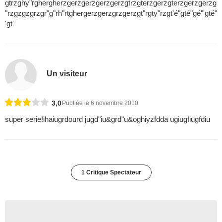
gtrzghy"rghergherzgerzgerzgerzgerzgtrzgterzgerzgterzgerzgerzg
"rzgzgzgrzgr"g"rh"rtghergerzgerzgrzgerzgt"rgty"rzgt'é"gté"gé"'gté"
'gt'
Un visiteur
3,0
Publiée le 6 novembre 2010
super serie!ihaiugrdourd jugd"iu&grd"u&oghiyzfdda ugiugfiugfdiu
1 Critique Spectateur