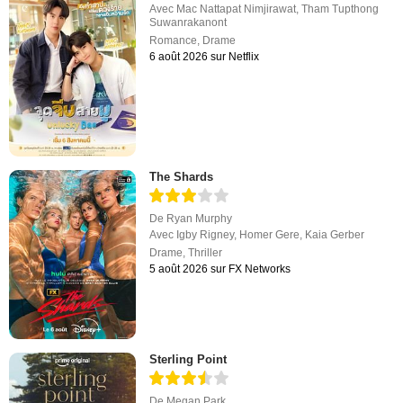
Avec
Mac Nattapat Nimjirawat
,
Tham Tupthong
Suwanrakanont
Romance
,
Drame
6 août 2026 sur Netflix
The Shards
De
Ryan Murphy
Avec
Igby Rigney
,
Homer Gere
,
Kaia Gerber
Drame
,
Thriller
5 août 2026 sur FX Networks
Sterling Point
De
Megan Park