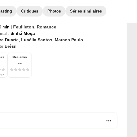
asting
Critiques
Photos
Séries similaires
0 min
|
Feuilleton
,
Romance
inal :
Sinhá Moça
ma Duarte
,
Lucélia Santos
,
Marcos Paulo
té
Brésil
urs
Mes amis
--
tique