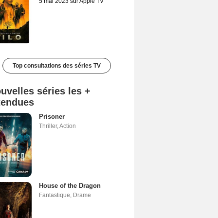
5 mai 2023 sur Apple TV
Top consultations des séries TV
uvelles séries les +
tendues
Prisoner
Thriller
,
Action
House of the Dragon
Fantastique
,
Drame