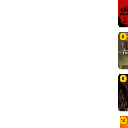
8
9
10