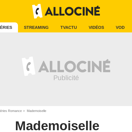
ÉRIES
STREAMING
TVACTU
VIDÉOS
VOD
éries Romance
Mademoiselle
Mademoiselle