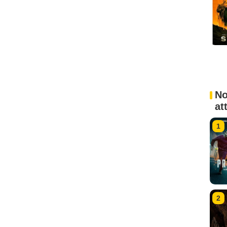
No
at
1
2