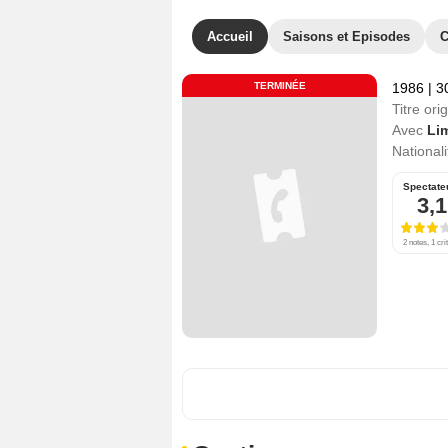
Accueil
Saisons et Episodes
C
TERMINÉE
1986
|
3
Titre orig
Avec
Li
Nationali
Spectate
3,1
2 notes, 1 cri