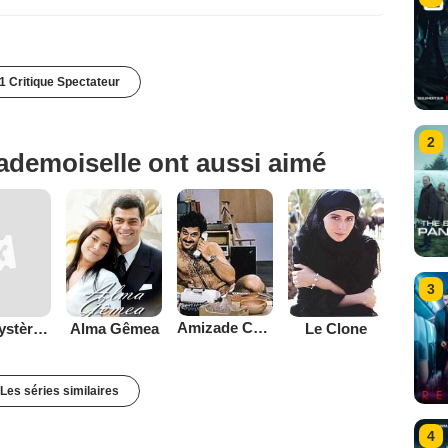
1 Critique Spectateur
2
ademoiselle ont aussi aimé
3
Amizade Colorida
Les Mystères de Lisbonne
Alma Gêmea
Le Clone
Les séries similaires
4