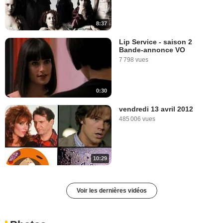
8:37
Lip Service - saison 2
Bande-annonce VO
7 798 vues
0:30
vendredi 13 avril 2012
485 006 vues
10:29
Voir les dernières vidéos