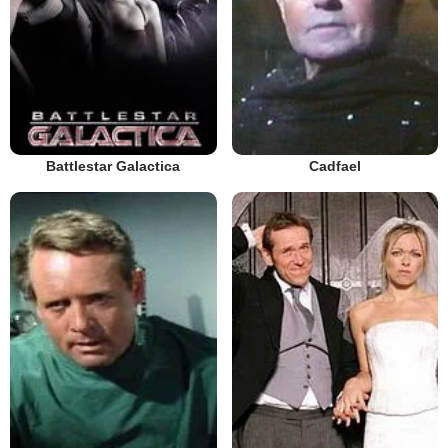
Battlestar Galactica
Cadfael