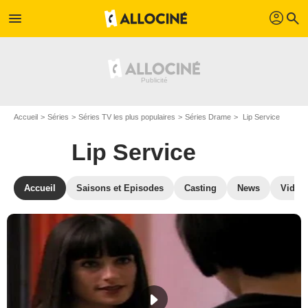
profil
menu
search
Accueil
Séries
Séries TV les plus populaires
Séries Drame
Lip Service
Lip Service
Accueil
Saisons et Episodes
Casting
News
Vidéo