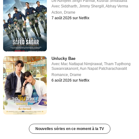
De
Abhijeet Singh Parmar
,
Kushal Srivastava
Avec
Siddharth
,
Jimmy Shergill
,
Abhay Verma
Action
,
Drame
7 août 2026 sur Netflix
Unlucky Bae
Avec
Mac Nattapat Nimjirawat
,
Tham Tupthong
Suwanrakanont
,
Aun Napat Patcharachavalit
Romance
,
Drame
6 août 2026 sur Netflix
Nouvelles séries en ce moment à la TV