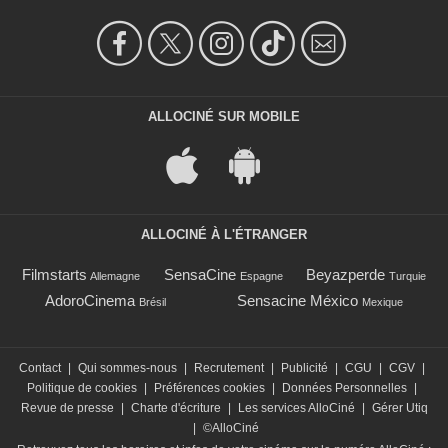
ALLOCINÉ SUR MOBILE
ALLOCINÉ À L'ÉTRANGER
Filmstarts
SensaCine
Beyazperde
Allemagne
Espagne
Turquie
AdoroCinema
Sensacine México
Brésil
Mexique
Contact
|
Qui sommes-nous
|
Recrutement
|
Publicité
|
CGU
|
CGV
|
Politique de cookies
|
Préférences cookies
|
Données Personnelles
|
Revue de presse
|
Charte d'écriture
|
Les services AlloCiné
|
Gérer Utiq
|
©AlloCiné