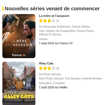
Nouvelles séries venant de commencer
La mère et l'assassin
De
Alexandra Echkenazi
,
Franck Ollivier
Avec
Hélène de Fougerolles
,
Florent Peyre
,
Vittoria Di Savoia
Drame
7 août 2026 sur France.TV
Alley Cats
De
Ricky Gervais
Avec
Ricky Gervais
,
Tom Basden
,
Andrew Brooke
Animation
,
Comédie
7 août 2026 sur Netflix