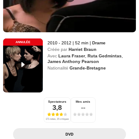
ANNULÉE
2010 - 2012
|
52 min
|
Drame
Créée par
Harriet Braun
Avec
Laura Fraser
,
Ruta Gedmintas
,
James Anthony Pearson
Nationalité
Grande-Bretagne
Spectateurs
Mes amis
3,8
--
171 notes, 15 critiques
DVD