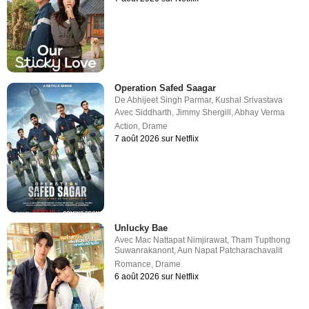
Operation Safed Saagar
De
Abhijeet Singh Parmar
,
Kushal Srivastava
Avec
Siddharth
,
Jimmy Shergill
,
Abhay Verma
Action
,
Drame
7 août 2026 sur Netflix
Unlucky Bae
Avec
Mac Nattapat Nimjirawat
,
Tham Tupthong
Suwanrakanont
,
Aun Napat Patcharachavalit
Romance
,
Drame
6 août 2026 sur Netflix