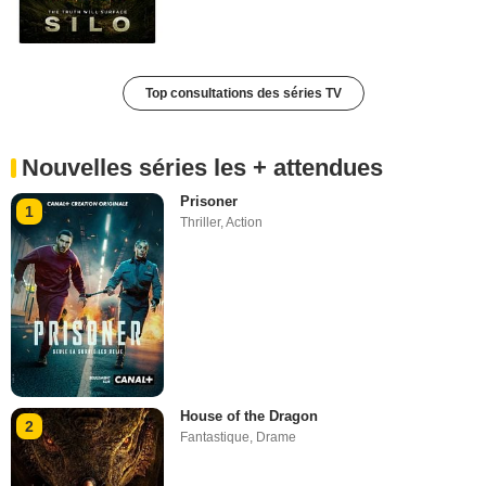
Top consultations des séries TV
Nouvelles séries les + attendues
Prisoner
1
Thriller
,
Action
House of the Dragon
2
Fantastique
,
Drame