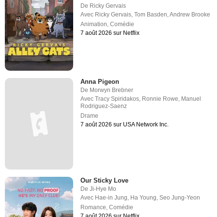
De
Ricky Gervais
Avec
Ricky Gervais
,
Tom Basden
,
Andrew Brooke
Animation
,
Comédie
7 août 2026 sur Netflix
Anna Pigeon
De
Morwyn Brebner
Avec
Tracy Spiridakos
,
Ronnie Rowe
,
Manuel
Rodriguez-Saenz
Drame
7 août 2026 sur USA Network Inc.
Our Sticky Love
De
Ji-Hye Mo
Avec
Hae-in Jung
,
Ha Young
,
Seo Jung-Yeon
Romance
,
Comédie
7 août 2026 sur Netflix