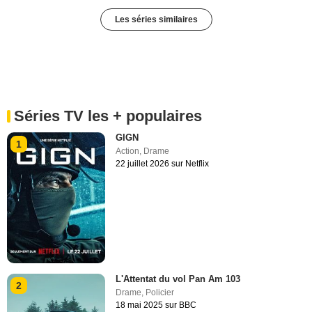
Les séries similaires
Séries TV les + populaires
GIGN
1
Action
,
Drame
22 juillet 2026 sur Netflix
L'Attentat du vol Pan Am 103
2
Drame
,
Policier
18 mai 2025 sur BBC