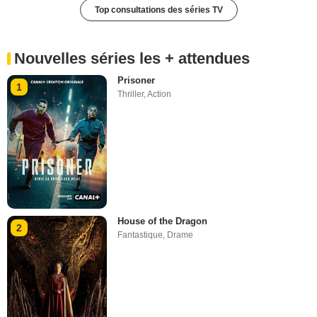
Top consultations des séries TV
Nouvelles séries les + attendues
Prisoner
1
Thriller
,
Action
House of the Dragon
2
Fantastique
,
Drame