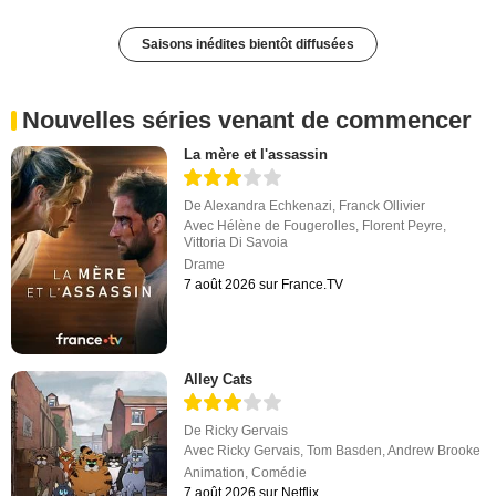
Saisons inédites bientôt diffusées
Nouvelles séries venant de commencer
La mère et l'assassin
De
Alexandra Echkenazi
,
Franck Ollivier
Avec
Hélène de Fougerolles
,
Florent Peyre
,
Vittoria Di Savoia
Drame
7 août 2026 sur France.TV
Alley Cats
De
Ricky Gervais
Avec
Ricky Gervais
,
Tom Basden
,
Andrew Brooke
Animation
,
Comédie
7 août 2026 sur Netflix