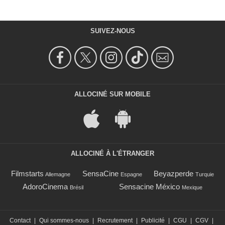
SUIVEZ-NOUS
ALLOCINÉ SUR MOBILE
ALLOCINÉ À L'ÉTRANGER
Filmstarts
SensaCine
Beyazperde
Allemagne
Espagne
Turquie
AdoroCinema
Sensacine México
Brésil
Mexique
Contact
|
Qui sommes-nous
|
Recrutement
|
Publicité
|
CGU
|
CGV
|