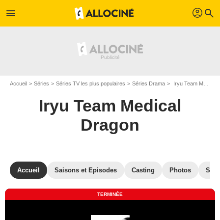
profil
menu
search
Accueil
Séries
Séries TV les plus populaires
Séries Drama
Iryu Team Medical Dragon
Iryu Team Medical
Dragon
Accueil
Saisons et Episodes
Casting
Photos
Séri
TERMINÉE