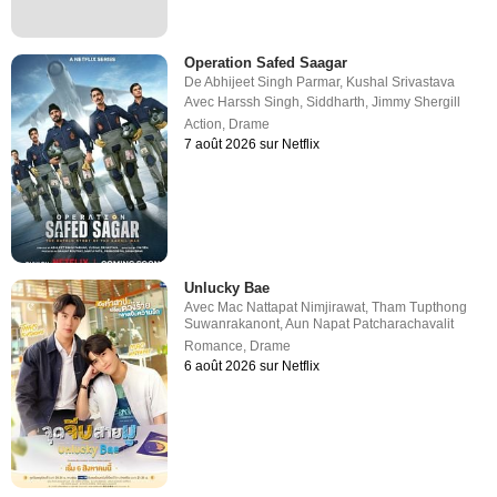
Operation Safed Saagar
De
Abhijeet Singh Parmar
,
Kushal Srivastava
Avec
Harssh Singh
,
Siddharth
,
Jimmy Shergill
Action
,
Drame
7 août 2026 sur Netflix
Unlucky Bae
Avec
Mac Nattapat Nimjirawat
,
Tham Tupthong
Suwanrakanont
,
Aun Napat Patcharachavalit
Romance
,
Drame
6 août 2026 sur Netflix