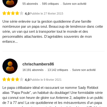
55 abonnés
595 critiques
Suivre son activité
4,0
Publiée le 27 février 2015
Une série enlevée sur la gestion quotidienne d'une famille
nombreuse par un papa seul. Beaucoup de tendresse dans cette
série, un van qui sert à transporter tout le monde et des
personnalités attachantes. D'agréables souvenirs de mon
enfance...
chrischambers86
16 191 abonnés
13 142 critiques
Suivre son activité
4,0
Publiée le 9 février 2021
Le papa cèlibataire idèal et rassurant se nomme Sady Rebbot
alias "Papa Poule", un habituè du doublage! Une formidable sèrie
qui connut son heure de gloire sur Antenne 2, adaptèe à un public
de 7 à 77 ans! La vie quotidienne et les mèsaventures d'un papa