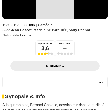
1980 - 1982
|
55 min
|
Comédie
Avec
Jean Lescot
,
Madeleine Barbulée
,
Sady Rebbot
Nationalité
France
Spectateurs
Mes amis
3,6
--
STREAMING
Synopsis & Info
À la quarantaine, Bernard Chalette, dessinateur dans la publicité,
se retrouve seul à élever ses quatre enfants issus de deux