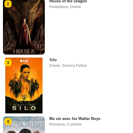
House of the Dragon
2
Fantastique
,
Drame
Silo
3
Drame
,
Science Fiction
Ma vie avec les Walter Boys
4
Romance
,
Comédie