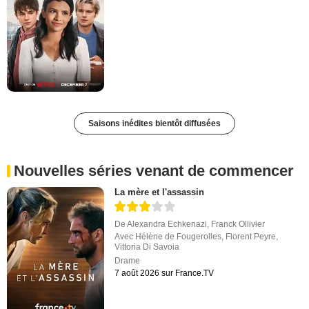
Saisons inédites bientôt diffusées
Nouvelles séries venant de commencer
La mère et l'assassin
De
Alexandra Echkenazi
,
Franck Ollivier
Avec
Hélène de Fougerolles
,
Florent Peyre
,
Vittoria Di Savoia
Drame
7 août 2026 sur France.TV