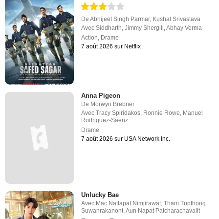
De
Abhijeet Singh Parmar
,
Kushal Srivastava
Avec
Siddharth
,
Jimmy Shergill
,
Abhay Verma
Action
,
Drame
7 août 2026 sur Netflix
Anna Pigeon
De
Morwyn Brebner
Avec
Tracy Spiridakos
,
Ronnie Rowe
,
Manuel
Rodriguez-Saenz
Drame
7 août 2026 sur USA Network Inc.
Unlucky Bae
Avec
Mac Nattapat Nimjirawat
,
Tham Tupthong
Suwanrakanont
,
Aun Napat Patcharachavalit