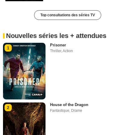
Top consultations des séries TV
Nouvelles séries les + attendues
Prisoner
1
Thriller
,
Action
House of the Dragon
2
Fantastique
,
Drame