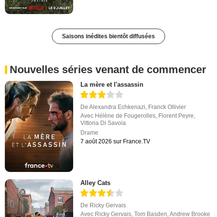
Saisons inédites bientôt diffusées
Nouvelles séries venant de commencer
La mère et l'assassin
De
Alexandra Echkenazi
,
Franck Ollivier
Avec
Hélène de Fougerolles
,
Florent Peyre
,
Vittoria Di Savoia
Drame
7 août 2026 sur France.TV
Alley Cats
De
Ricky Gervais
Avec
Ricky Gervais
,
Tom Basden
,
Andrew Brooke