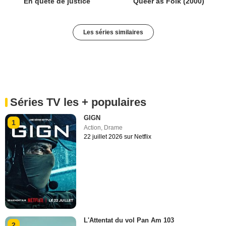
En quête de justice
Queer as Folk (2000)
Les séries similaires
Séries TV les + populaires
GIGN
1
Action
,
Drame
22 juillet 2026 sur Netflix
L'Attentat du vol Pan Am 103
2