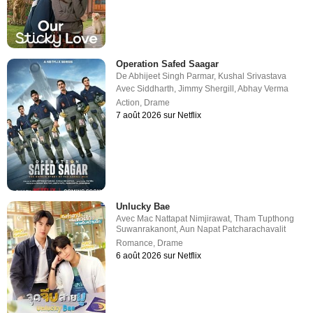
Operation Safed Saagar
De
Abhijeet Singh Parmar
,
Kushal Srivastava
Avec
Siddharth
,
Jimmy Shergill
,
Abhay Verma
Action
,
Drame
7 août 2026 sur Netflix
Unlucky Bae
Avec
Mac Nattapat Nimjirawat
,
Tham Tupthong
Suwanrakanont
,
Aun Napat Patcharachavalit
Romance
,
Drame
6 août 2026 sur Netflix