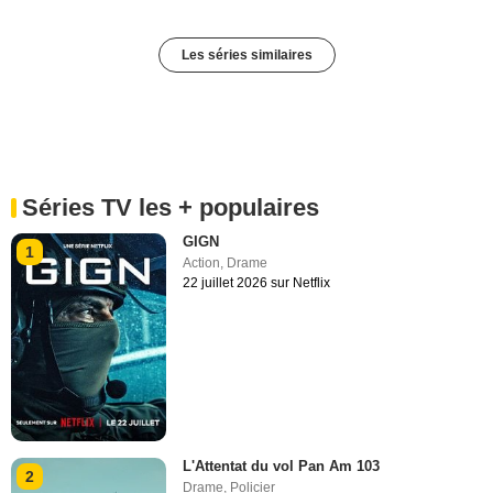
Les séries similaires
Séries TV les + populaires
GIGN
1
Action
,
Drame
22 juillet 2026 sur Netflix
L'Attentat du vol Pan Am 103
2
Drame
,
Policier