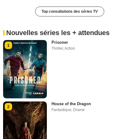
Top consultations des séries TV
Nouvelles séries les + attendues
Prisoner
1
Thriller
,
Action
House of the Dragon
2
Fantastique
,
Drame