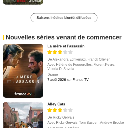
Saisons inédites bientôt diffusées
Nouvelles séries venant de commencer
La mère et l'assassin
De
Alexandra Echkenazi
,
Franck Ollivier
Avec
Hélène de Fougerolles
,
Florent Peyre
,
Vittoria Di Savoia
Drame
7 août 2026 sur France.TV
Alley Cats
De
Ricky Gervais
Avec
Ricky Gervais
,
Tom Basden
,
Andrew Brooke