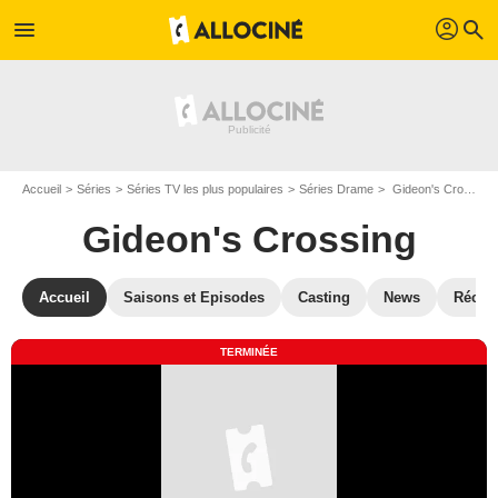
profil
menu
search
Accueil
Séries
Séries TV les plus populaires
Séries Drame
Gideon's Crossing
Gideon's Crossing
Accueil
Saisons et Episodes
Casting
News
Récom
TERMINÉE