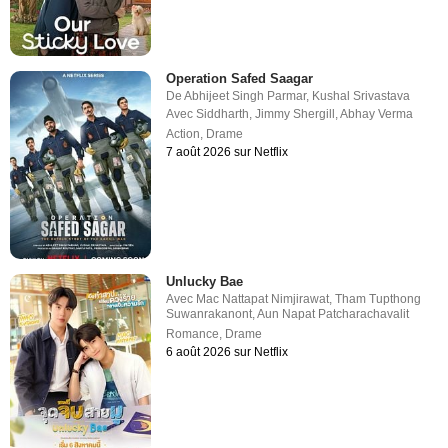
Operation Safed Saagar
De
Abhijeet Singh Parmar
,
Kushal Srivastava
Avec
Siddharth
,
Jimmy Shergill
,
Abhay Verma
Action
,
Drame
7 août 2026 sur Netflix
Unlucky Bae
Avec
Mac Nattapat Nimjirawat
,
Tham Tupthong
Suwanrakanont
,
Aun Napat Patcharachavalit
Romance
,
Drame
6 août 2026 sur Netflix