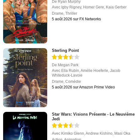
De
Ryan Murphy
Avec
Igby Rigney
,
Homer Gere
,
Kaia Gerber
Drame
,
Thriller
5 août 2026 sur FX Networks
Sterling Point
De
Megan Park
Avec
Ella Rubin
,
Amélie Hoeferle
,
Jacob
Whiteduck-Lavoie
Drame
,
Comédie
5 août 2026 sur Amazon Prime Video
Star Wars: Visions Présente - Le Neuvième
Jedi
Avec
Kimiko Glenn
,
Andrew Kishino
,
Masi Oka
Action
,
Animation