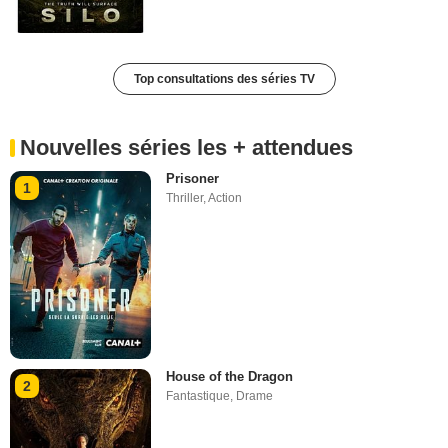
Top consultations des séries TV
Nouvelles séries les + attendues
Prisoner
1
Thriller
,
Action
House of the Dragon
2
Fantastique
,
Drame