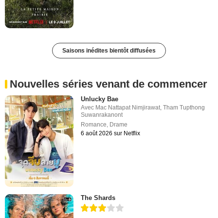
Saisons inédites bientôt diffusées
Nouvelles séries venant de commencer
Unlucky Bae
Avec
Mac Nattapat Nimjirawat
,
Tham Tupthong
Suwanrakanont
Romance
,
Drame
6 août 2026 sur Netflix
The Shards