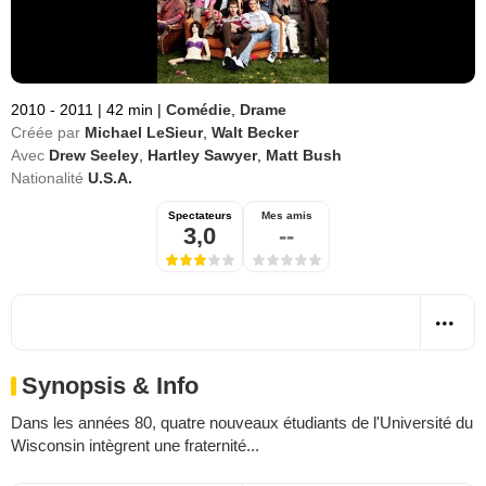
2010 - 2011
|
42 min
|
Comédie
,
Drame
Créée par
Michael LeSieur
,
Walt Becker
Avec
Drew Seeley
,
Hartley Sawyer
,
Matt Bush
Nationalité
U.S.A.
Spectateurs
Mes amis
3,0
--
Synopsis & Info
Dans les années 80, quatre nouveaux étudiants de l'Université du
Wisconsin intègrent une fraternité...