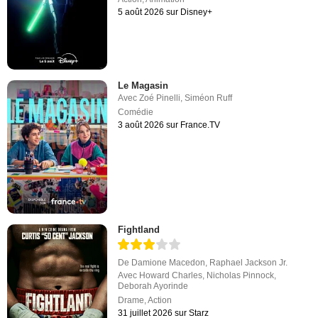
5 août 2026 sur Disney+
Le Magasin
Avec
Zoé Pinelli
,
Siméon Ruff
Comédie
3 août 2026 sur France.TV
Fightland
De
Damione Macedon
,
Raphael Jackson Jr.
Avec
Howard Charles
,
Nicholas Pinnock
,
Deborah Ayorinde
Drame
,
Action
31 juillet 2026 sur Starz