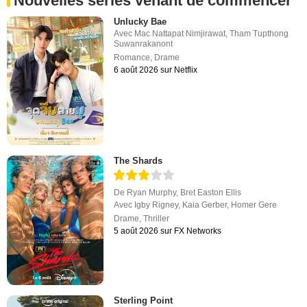
Nouvelles séries venant de commencer
Unlucky Bae
Avec
Mac Nattapat Nimjirawat
,
Tham Tupthong
Suwanrakanont
Romance
,
Drame
6 août 2026 sur Netflix
The Shards
De
Ryan Murphy
,
Bret Easton Ellis
Avec
Igby Rigney
,
Kaia Gerber
,
Homer Gere
Drame
,
Thriller
5 août 2026 sur FX Networks
Sterling Point