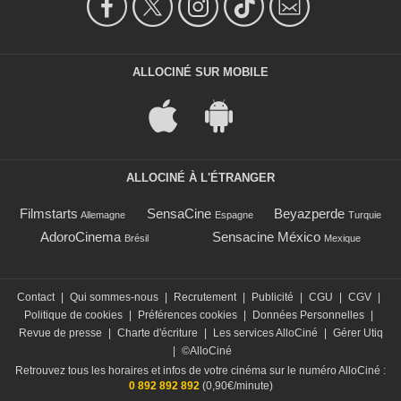
ALLOCINÉ SUR MOBILE
ALLOCINÉ À L'ÉTRANGER
Filmstarts
SensaCine
Beyazperde
Allemagne
Espagne
Turquie
AdoroCinema
Sensacine México
Brésil
Mexique
Contact
|
Qui sommes-nous
|
Recrutement
|
Publicité
|
CGU
|
CGV
|
Politique de cookies
|
Préférences cookies
|
Données Personnelles
|
Revue de presse
|
Charte d'écriture
|
Les services AlloCiné
|
Gérer Utiq
|
©AlloCiné
Retrouvez tous les horaires et infos de votre cinéma sur le numéro AlloCiné :
0 892 892 892
(0,90€/minute)