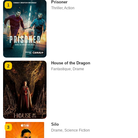
Prisoner
1
Thriller
,
Action
House of the Dragon
2
Fantastique
,
Drame
Silo
3
Drame
,
Science Fiction