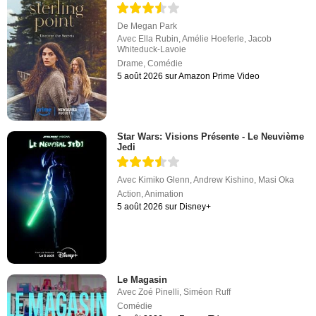
De
Megan Park
Avec
Ella Rubin
,
Amélie Hoeferle
,
Jacob
Whiteduck-Lavoie
Drame
,
Comédie
5 août 2026 sur Amazon Prime Video
Star Wars: Visions Présente - Le Neuvième
Jedi
Avec
Kimiko Glenn
,
Andrew Kishino
,
Masi Oka
Action
,
Animation
5 août 2026 sur Disney+
Le Magasin
Avec
Zoé Pinelli
,
Siméon Ruff
Comédie