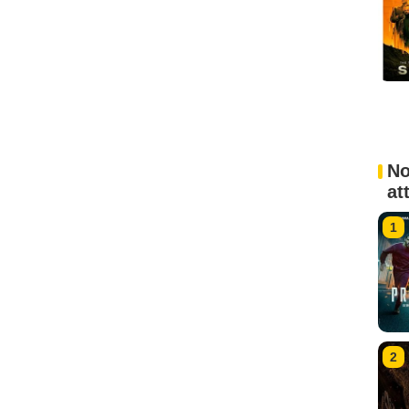
No
at
1
2