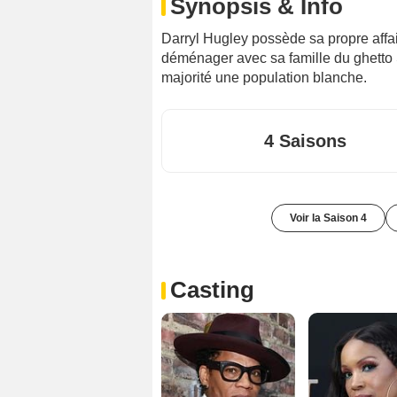
Synopsis & Info
Darryl Hugley possède sa propre affai
déménager avec sa famille du ghetto 
majorité une population blanche.
4 Saisons
Voir la Saison 4
Casting