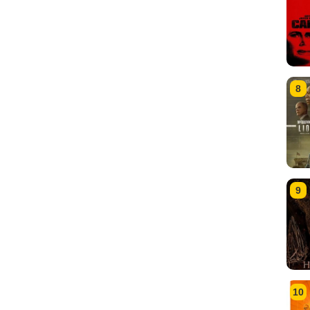
8
9
10