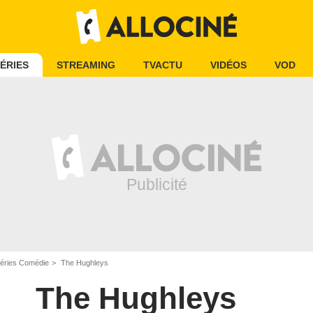
ÉRIES
STREAMING
TVACTU
VIDÉOS
VOD
éries Comédie
The Hughleys
The Hughleys