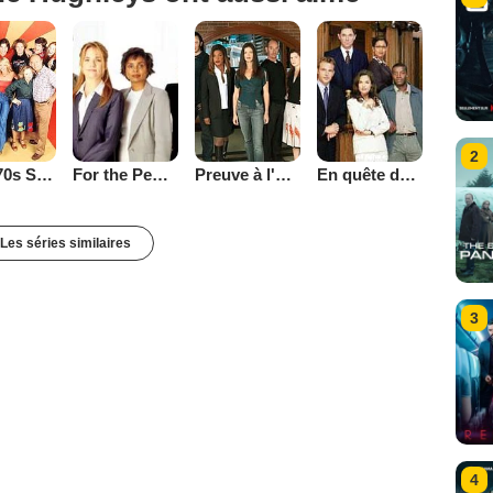
2
That '70s Show
Preuve à l'appui
En quête de justice
For the People (2002)
Les séries similaires
3
4