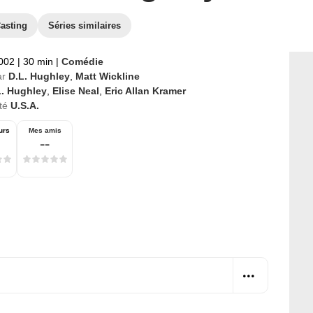
asting
Séries similaires
2002
|
30 min
|
Comédie
ar
D.L. Hughley
,
Matt Wickline
L. Hughley
,
Elise Neal
,
Eric Allan Kramer
té
U.S.A.
urs
Mes amis
--