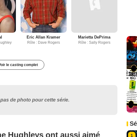
al
Eric Allan Kramer
Marietta DePrima
Hughley
Rôle : Dave Rogers
Rôle : Sally Rogers
Voir le casting complet
pas de photo pour cette série.
Sé
he Hughleys ont aussi aimé
1