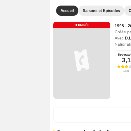
Accueil
Saisons et Episodes
C
TERMINÉE
1998 - 
Créée p
Avec
D.
Nationali
Spectate
3,1
1 note