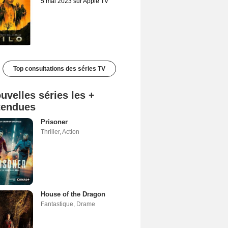
5 mai 2023 sur Apple TV
Top consultations des séries TV
uvelles séries les +
tendues
Prisoner
Thriller
,
Action
House of the Dragon
Fantastique
,
Drame