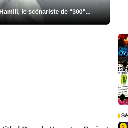
Hamill, le scénariste de "300"...
Sé
1