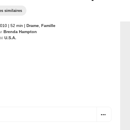
es similaires
2010
|
52 min
|
Drame
,
Famille
ar
Brenda Hampton
té
U.S.A.