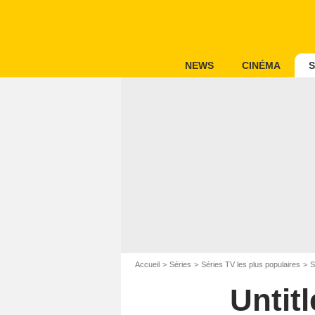
NEWS
CINÉMA
S
Accueil
Séries
Séries TV les plus populaires
S
Untit