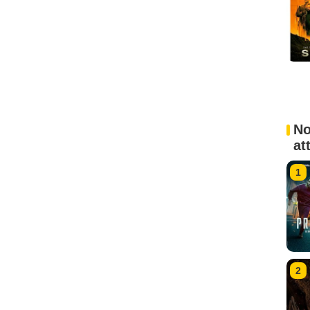
No
at
1
2