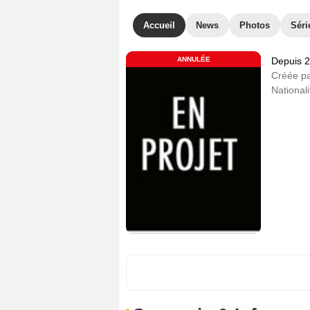
Accueil
News
Photos
Séri
ANNULÉE
Depuis 
Créée p
Nationali