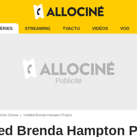
ÉRIES
STREAMING
TVACTU
VIDÉOS
VOD
éries Drame
Untitled Brenda Hampton Project
led Brenda Hampton P