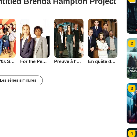
ntitled Brenda Hampton Project
2
That '70s Show
Preuve à l'appui
En quête de justice
For the People (2002)
Les séries similaires
3
4