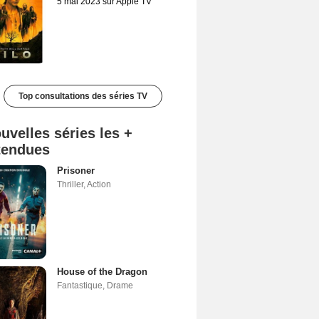
5 mai 2023 sur Apple TV
Top consultations des séries TV
uvelles séries les +
tendues
Prisoner
Thriller
,
Action
House of the Dragon
Fantastique
,
Drame