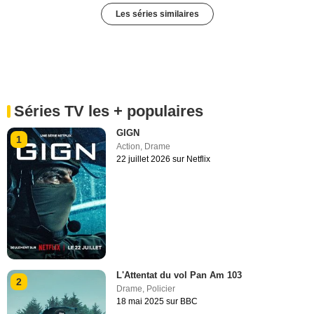
Les séries similaires
Séries TV les + populaires
GIGN
1
Action
,
Drame
22 juillet 2026 sur Netflix
L'Attentat du vol Pan Am 103
2
Drame
,
Policier
18 mai 2025 sur BBC