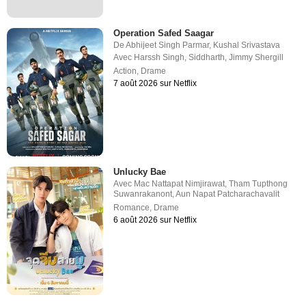
Operation Safed Saagar
De
Abhijeet Singh Parmar
,
Kushal Srivastava
Avec
Harssh Singh
,
Siddharth
,
Jimmy Shergill
Action
,
Drame
7 août 2026 sur Netflix
Unlucky Bae
Avec
Mac Nattapat Nimjirawat
,
Tham Tupthong
Suwanrakanont
,
Aun Napat Patcharachavalit
Romance
,
Drame
6 août 2026 sur Netflix