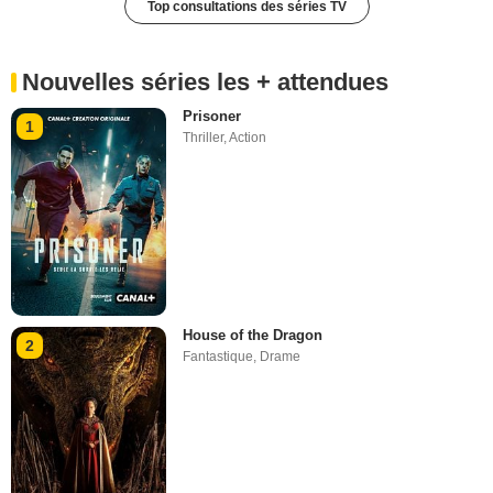
Top consultations des séries TV
Nouvelles séries les + attendues
Prisoner
1
Thriller
,
Action
House of the Dragon
2
Fantastique
,
Drame