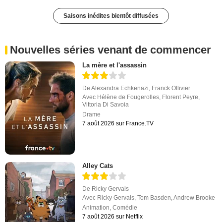
Saisons inédites bientôt diffusées
Nouvelles séries venant de commencer
La mère et l'assassin
De
Alexandra Echkenazi
,
Franck Ollivier
Avec
Hélène de Fougerolles
,
Florent Peyre
,
Vittoria Di Savoia
Drame
7 août 2026 sur France.TV
Alley Cats
De
Ricky Gervais
Avec
Ricky Gervais
,
Tom Basden
,
Andrew Brooke
Animation
,
Comédie
7 août 2026 sur Netflix