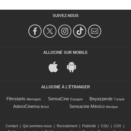
SUIVEZ-NOUS
ALLOCINÉ SUR MOBILE
ALLOCINÉ À L'ÉTRANGER
Filmstarts
SensaCine
Beyazperde
Allemagne
Espagne
Turquie
AdoroCinema
Sensacine México
Brésil
Mexique
Contact
|
Qui sommes-nous
|
Recrutement
|
Publicité
|
CGU
|
CGV
|