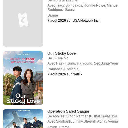
De
Morwyn Brebner
Avec
Tracy Spiridakos
,
Ronnie Rowe
,
Manuel
Rodriguez-Saenz
Drame
7 août 2026 sur USA Network Inc.
Our Sticky Love
De
Ji-Hye Mo
Avec
Hae-in Jung
,
Ha Young
,
Seo Jung-Yeon
Romance
,
Comédie
7 août 2026 sur Netflix
Operation Safed Saagar
De
Abhijeet Singh Parmar
,
Kushal Srivastava
Avec
Siddharth
,
Jimmy Shergill
,
Abhay Verma
Action
,
Drame