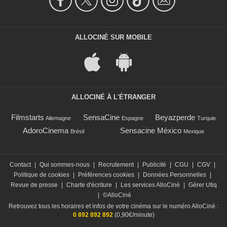
ALLOCINÉ SUR MOBILE
ALLOCINÉ À L'ÉTRANGER
Filmstarts
SensaCine
Beyazperde
Allemagne
Espagne
Turquie
AdoroCinema
Sensacine México
Brésil
Mexique
Contact
|
Qui sommes-nous
|
Recrutement
|
Publicité
|
CGU
|
CGV
|
Politique de cookies
|
Préférences cookies
|
Données Personnelles
|
Revue de presse
|
Charte d'écriture
|
Les services AlloCiné
|
Gérer Utiq
|
©AlloCiné
Retrouvez tous les horaires et infos de votre cinéma sur le numéro AlloCiné :
0 892 892 892
(0,90€/minute)