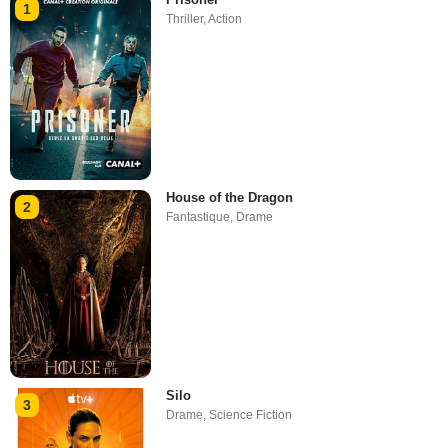
1
Thriller
,
Action
House of the Dragon
2
Fantastique
,
Drame
Silo
3
Drame
,
Science Fiction