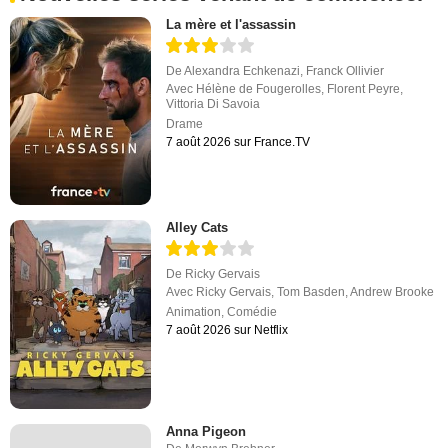
La mère et l'assassin
De
Alexandra Echkenazi
,
Franck Ollivier
Avec
Hélène de Fougerolles
,
Florent Peyre
,
Vittoria Di Savoia
Drame
7 août 2026 sur France.TV
Alley Cats
De
Ricky Gervais
Avec
Ricky Gervais
,
Tom Basden
,
Andrew Brooke
Animation
,
Comédie
7 août 2026 sur Netflix
Anna Pigeon