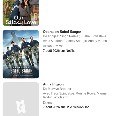
Operation Safed Saagar
De
Abhijeet Singh Parmar
,
Kushal Srivastava
Avec
Siddharth
,
Jimmy Shergill
,
Abhay Verma
Action
,
Drame
7 août 2026 sur Netflix
Anna Pigeon
De
Morwyn Brebner
Avec
Tracy Spiridakos
,
Ronnie Rowe
,
Manuel
Rodriguez-Saenz
Drame
7 août 2026 sur USA Network Inc.