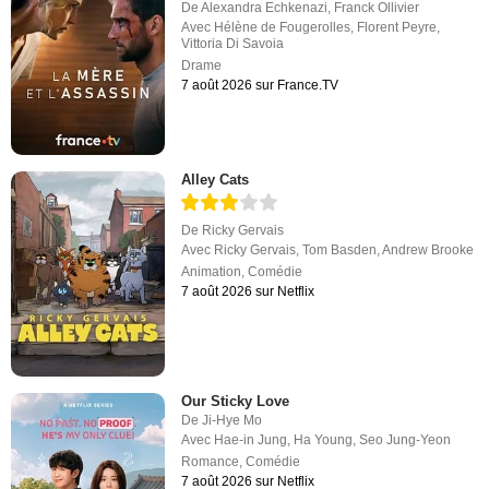
De
Alexandra Echkenazi
,
Franck Ollivier
Avec
Hélène de Fougerolles
,
Florent Peyre
,
Vittoria Di Savoia
Drame
7 août 2026 sur France.TV
Alley Cats
De
Ricky Gervais
Avec
Ricky Gervais
,
Tom Basden
,
Andrew Brooke
Animation
,
Comédie
7 août 2026 sur Netflix
Our Sticky Love
De
Ji-Hye Mo
Avec
Hae-in Jung
,
Ha Young
,
Seo Jung-Yeon
Romance
,
Comédie
7 août 2026 sur Netflix