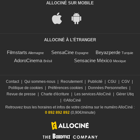
ALLOCINÉ SUR MOBILE
ALLOCINÉ À L'ÉTRANGER
Filmstarts
SensaCine
Beyazperde
Allemagne
Espagne
Turquie
AdoroCinema
Sensacine México
Brésil
Mexique
Contact
|
Qui sommes-nous
|
Recrutement
|
Publicité
|
CGU
|
CGV
|
Politique de cookies
|
Préférences cookies
|
Données Personnelles
|
Revue de presse
|
Charte d'écriture
|
Les services AlloCiné
|
Gérer Utiq
|
©AlloCiné
Retrouvez tous les horaires et infos de votre cinéma sur le numéro AlloCiné :
0 892 892 892
(0,90€/minute)